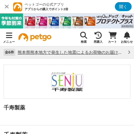
ペットゴーの公式アプリ
開く
アプリからの購入でポイント2倍
メニュー
検索
再購入
カート
お知らせ
熊本県熊本地方で発生した地震によるお荷物のお届け状況について （7/28）
全6件
千寿製薬