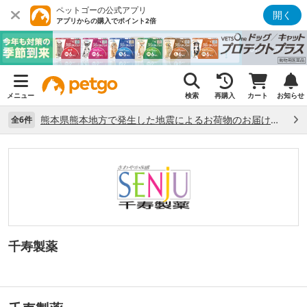
ペットゴーの公式アプリ
開く
アプリからの購入でポイント2倍
メニュー
検索
再購入
カート
お知らせ
熊本県熊本地方で発生した地震によるお荷物のお届け状況について （7/28）
全6件
千寿製薬