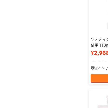
ソノティ
猫用 11
¥2,96
最短 8/8