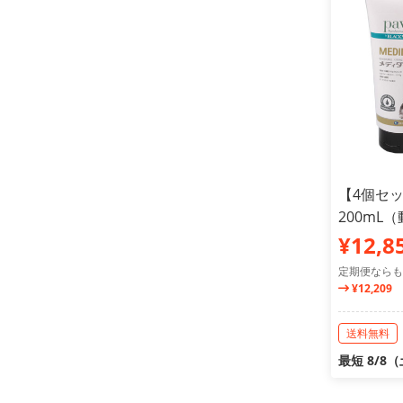
【4個セ
200mL
¥12,8
定期便ならも
¥12,209
送料無料
最短 8/8