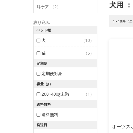
犬用
：
耳ケア
（2）
1 - 10件（
絞り込み
ペット種
犬
（10）
猫
（5）
定期便
定期便対象
容量（g）
200~400g未満
（1）
送料無料
送料無料
発送日
オーツスポ