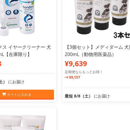
クス イヤークリーナー 犬
【3個セット】メディダーム 犬
8mL【在庫限り】
200mL（動物用医薬品）
8
¥9,639
定期便ならもっとお得！
¥9,157
（土）
にお届け
カートに入れる
最短 8/8（土）
にお届け