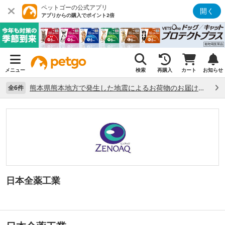
ペットゴーの公式アプリ
開く
アプリからの購入でポイント2倍
メニュー
検索
再購入
カート
お知らせ
熊本県熊本地方で発生した地震によるお荷物のお届け状況について （7/28）
全6件
日本全薬工業