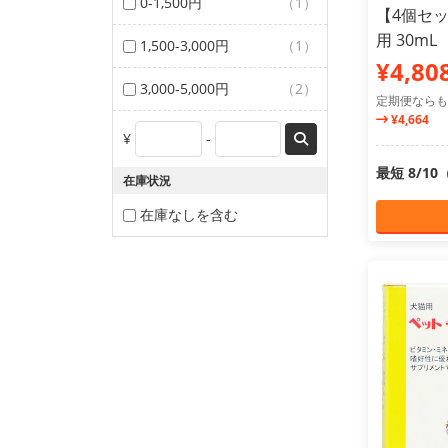
0-1,500円
（1）
【4個セ
用 30mL
1,500-3,000円
（1）
¥4,80
3,000-5,000円
（2）
定期便ならも
¥4,664
¥
-
最短 8/1
在庫状況
在庫なしを含む