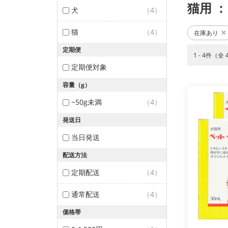
猫用
：
犬
（4）
猫
（4）
在庫あり
定期便
1 - 4件（全
定期便対象
容量（g）
~50g未満
（4）
発送日
当日発送
配送方法
定期配送
（4）
通常配送
（4）
価格帯