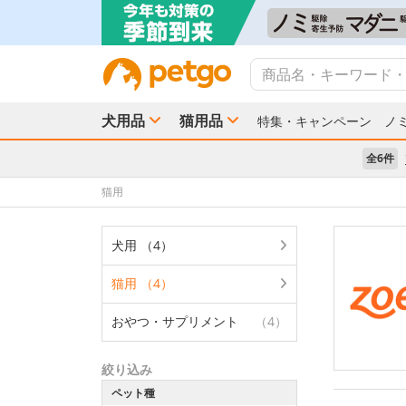
犬用品
猫用品
特集・キャンペーン
ノ
全6件
猫用
犬用 （4）
猫用 （4）
おやつ・サプリメント
（4）
絞り込み
ペット種