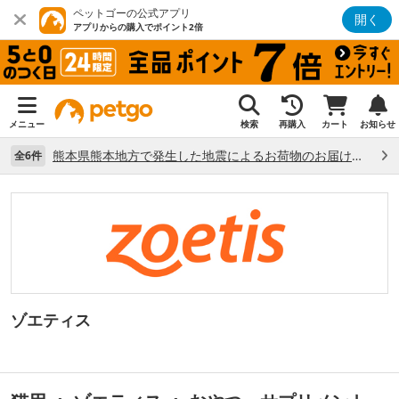
ペットゴーの公式アプリ
開く
アプリからの購入でポイント2倍
メニュー
検索
再購入
カート
お知らせ
熊本県熊本地方で発生した地震によるお荷物のお届け状況について （7/28）
全6件
ゾエティス