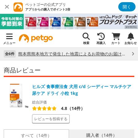
ペットゴーの公式アプリ
開く
アプリからの購入でポイント2倍
メニュー
検索
再購入
カート
お知らせ
熊本県熊本地方で発生した地震によるお荷物のお届け状況について （7/28）
全6件
商品レビュー
ヒルズ 食事療法食 犬用 c/d シーディー マルチケア
尿ケア ドライ 小粒 1kg
総合評価
4.8（14件）
レビューを投稿する
購入者（14件）
すべて（14件）