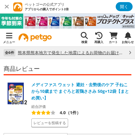
ペットゴーの公式アプリ
開く
アプリからの購入でポイント2倍
メニュー
検索
再購入
カート
お知らせ
熊本県熊本地方で発生した地震によるお荷物のお届け状況について （7/28）
全6件
商品レビュー
メディファス ウェット 避妊・去勢後のケア 子ねこ
から10歳まで まぐろと若鶏ささみ 50g×12袋【まと
め買い】
総合評価
4.0（1件）
レビューを投稿する