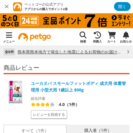
ペットゴーの公式アプリ
開く
アプリからの購入でポイント2倍
メニュー
検索
再購入
カート
お知らせ
熊本県熊本地方で発生した地震によるお荷物のお届け状況について （7/28）
全6件
商品レビュー
ユーカヌバ スモールフィットボディ 成犬用 体重管
理用 小型犬用 1歳以上 800g
総合評価
4.0（1件）
レビューを投稿する
購入者（1件）
すべて（1件）