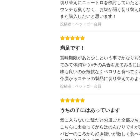
切り替えにニュートロを検討していたと
ウンチも臭くなく、お腹が弱く切り替え
また購入したいと思います！
投稿者：ペットゴー会員
満足です！
賞味期限があと少しという事でかなりお
てみて体調やウ○チの具合を見てみるに
味も良いのか抵抗なくペロリと食べてく
今度からコチラの製品に切り替えてみよ
投稿者：ペットゴー会員
うちの子にはあっています
気に入らないご飯だとお皿ごと全部ぶち
こちらに出会ってからはのんびりですが
パピーのころから好き嫌いが激しく食べ