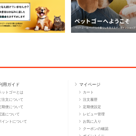
利用ガイド
マイページ
ペットゴーとは
カート
ご注文について
注文履歴
定期便について
定期便設定
配送について
レビュー管理
ポイントについて
お気に入り
クーポンの確認
ポイントくじ