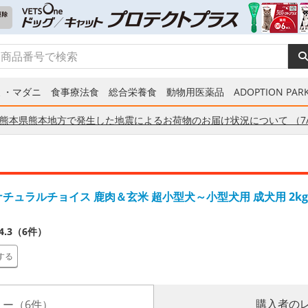
ミ・マダニ
食事療法食
総合栄養食
動物用医薬品
ADOPTION PARK
熊本県熊本地方で発生した地震によるお荷物のお届け状況について （7/
ナチュラルチョイス 鹿肉＆玄米 超小型犬～小型犬用 成犬用 2kg
4.3（6件）
する
購入者の
ー（6件）