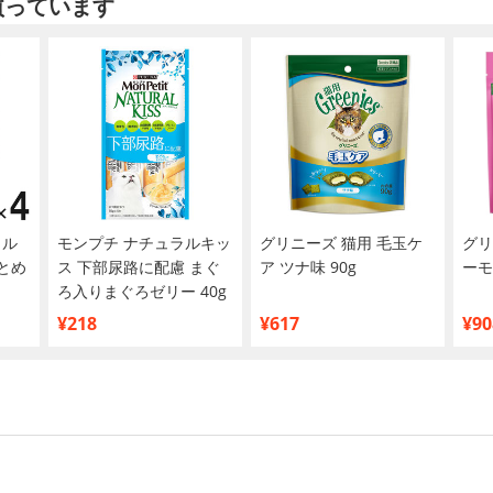
買っています
リル
モンプチ ナチュラルキッ
グリニーズ 猫用 毛玉ケ
グリ
まとめ
ス 下部尿路に配慮 まぐ
ア ツナ味 90g
ーモ
ろ入りまぐろゼリー 40g
¥218
¥617
¥90