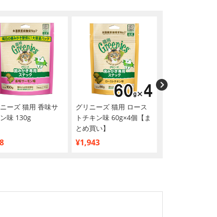
ニーズ 猫用 香味サ
グリニーズ 猫用 ロース
グリニーズ 猫用
ン味 130g
トチキン味 60g×4個【ま
チキン・西洋マ
とめ買い】
味（キャットニ
60g×4個【まと
8
¥1,943
¥1,943