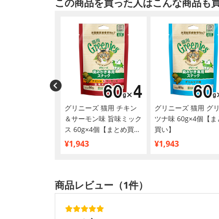
この商品を買った人はこんな商品も
きラクヤー愛猫用
グリニーズ 猫用 チキン
グリニーズ 猫用 グ
＆サーモン味 旨味ミック
ツナ味 60g×4個【
ス 60g×4個【まとめ買
買い】
い】
¥1,943
¥1,943
商品レビュー（1件）