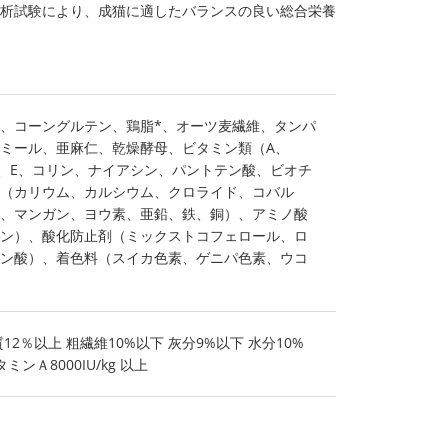
分析試験により、成猫に適したバランスの良い総合栄養
、コーングルテン、鶏脂*、オーツ麦繊維、タンパ
ミール、亜麻仁、乾燥酵母、ビタミン類（A、
、D3、E、コリン、ナイアシン、パントテン酸、ビオチ
（カリウム、カルシウム、クロライド、コバル
、マンガン、ヨウ素、亜鉛、鉄、銅）、アミノ酸
ン）、酸化防止剤（ミックストコフェロール、ロ
ン酸）、着色料（スイカ色素、ゲニパ色素、ウコ
12％以上 粗繊維10%以下 灰分9%以下 水分10%
ンＡ8000IU/kg 以上