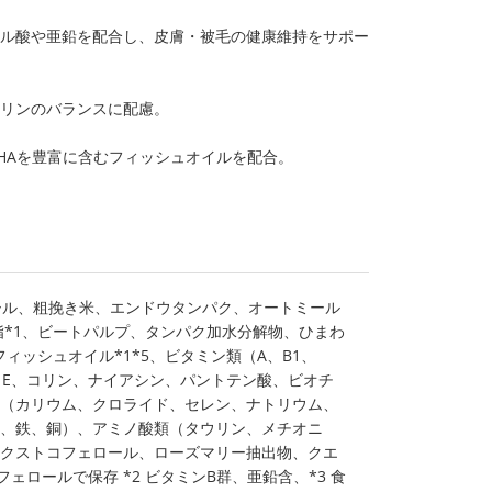
ール酸や亜鉛を配合し、皮膚・被毛の健康維持をサポー
とリンのバランスに配慮。
HAを豊富に含むフィッシュオイルを配合。
ール、粗挽き米、エンドウタンパク、オートミール
鶏脂*1、ビートパルプ、タンパク加水分解物、ひまわ
、フィッシュオイル*1*5、ビタミン類（A、B1、
D3、E、コリン、ナイアシン、パントテン酸、ビオチ
（カリウム、クロライド、セレン、ナトリウム、
、鉄、銅）、アミノ酸類（タウリン、メチオニ
クストコフェロール、ローズマリー抽出物、クエ
フェロールで保存 *2 ビタミンB群、亜鉛含、*3 食