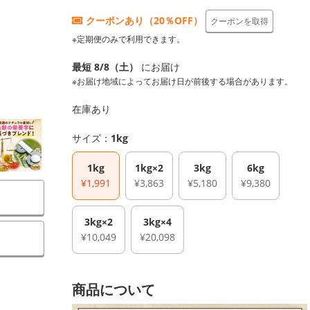
クーポンあり（20％OFF）
クーポンを取得
※定期便のみで利用できます。
最短 8/8（土）
にお届け
※お届け地域によってお届け日が前後する場合があります。
在庫あり
サイズ：
1kg
1kg
1kg×2
3kg
6kg
¥1,991
¥3,863
¥5,180
¥9,380
3kg×2
3kg×4
¥10,049
¥20,098
商品について