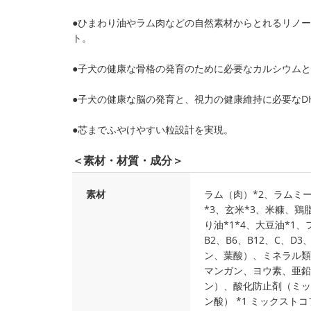
●ひまわり油やラム肉などの自然素材からとれるリノ
ト。
●子犬の健康な骨格の発育のために必要なカルシウム
●子犬の健康な脳の発育と、視力の健康維持に必要なD
●芯までふやけやすい粒設計を実現。
＜素材・材質・成分＞
素材
ラム（肉）*2、ラムミ
*3、玄米*3、米糠、
り油*1*4、大豆油*1
B2、B6、B12、C、
ン、葉酸）、ミネラル類
マンガン、ヨウ素、亜鉛
ン）、酸化防止剤（ミッ
ン酸） *1 ミックストコ