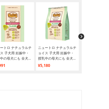
ートロ ナチュラルチ
ニュートロ ナチュラルチ
ニュートロ ナチ
ス 子犬用 妊娠中・
ョイス 子犬用 妊娠中・
ョイス 子犬用 
中の母犬にも 全犬種
授乳中の母犬にも 全犬種
授乳中の母犬にも
ラム＆玄米 1kg
用 ラム＆玄米 3kg
用 ラム＆玄米 6k
991
¥5,180
¥9,380