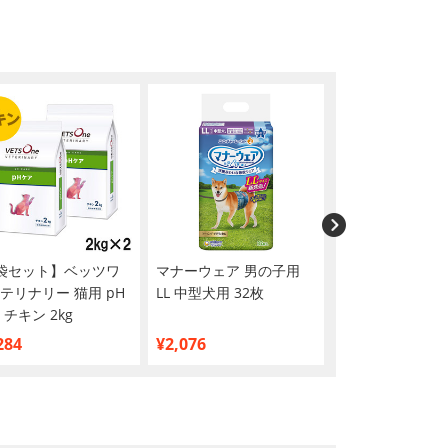
袋セット】ベッツワ
マナーウェア 男の子用
いなば 犬用 ち
テリナリー 猫用 pH
LL 中型犬用 32枚
はん とりささみ
 チキン 2kg
バラエティ 14g×
り
284
¥2,076
¥943