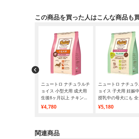
この商品を買った人はこんな商品も
～すと 無添加ピュ
ニュートロ ナチュラルチ
ニュートロ ナチュラ
s PureValue7 腎
ョイス 小型犬用 成犬用
ョイス 子犬用 妊娠
持 鶏ささみ
生後8ヶ月以上 チキン＆
授乳中の母犬にも 全
本
玄米 3kg
用 ラム＆玄米 3kg
¥4,780
¥5,180
関連商品