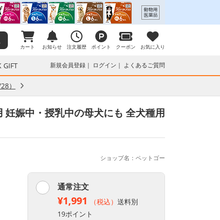
カート
お知らせ
注文履歴
ポイント
クーポン
お気に入り
 GIFT
新規会員登録
ログイン
よくあるご質問
28）
用 妊娠中・授乳中の母犬にも 全犬種用
ショップ名：ペットゴー
通常注文
¥1,991
（税込）
送料別
19ポイント