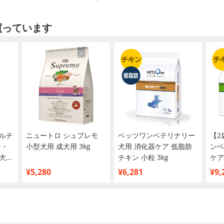
買っています
ルチ
ニュートロ シュプレモ
ベッツワンベテリナリー
【2
中・
小型犬用 成犬用 3kg
犬用 消化器ケア 低脂肪
ンベ
犬種
チキン 小粒 3kg
ケア
¥5,280
¥6,281
¥9,