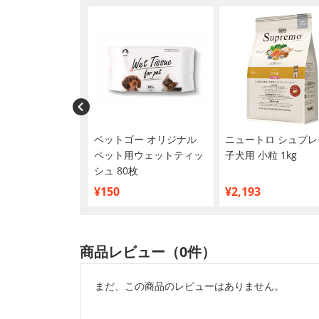
トロ ナチュラルチ
ペットゴー オリジナル
ニュートロ シュプレ
子犬用 妊娠中・
ペット用ウェットティッ
子犬用 小粒 1kg
の母犬にも 超小型
シュ 80枚
型犬用 チキン＆玄
¥150
¥2,193
商品レビュー（0件）
まだ、この商品のレビューはありません。