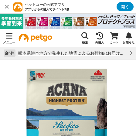
ペットゴーの公式アプリ
開く
アプリからの購入でポイント2倍
メニュー
検索
再購入
カート
お知らせ
熊本県熊本地方で発生した地震によるお荷物のお届け状況について （7/28）
全6件