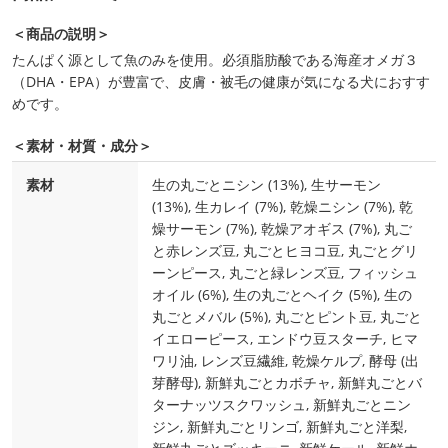
＜商品の説明＞
たんぱく源として魚のみを使用。必須脂肪酸である海産オメガ３
（DHA・EPA）が豊富で、皮膚・被毛の健康が気になる犬におすす
めです。
＜素材・材質・成分＞
素材
生の丸ごとニシン (13%), 生サーモン
(13%), 生カレイ (7%), 乾燥ニシン (7%), 乾
燥サーモン (7%), 乾燥アオギス (7%), 丸ご
と赤レンズ豆, 丸ごとヒヨコ豆, 丸ごとグリ
ーンピース, 丸ごと緑レンズ豆, フィッシュ
オイル (6%), 生の丸ごとヘイク (5%), 生の
丸ごとメバル (5%), 丸ごとピント豆, 丸ごと
イエローピース, エンドウ豆スターチ, ヒマ
ワリ油, レンズ豆繊維, 乾燥ケルプ, 酵母 (出
芽酵母), 新鮮丸ごとカボチャ, 新鮮丸ごとバ
ターナッツスクワッシュ, 新鮮丸ごとニン
ジン, 新鮮丸ごとリンゴ, 新鮮丸ごと洋梨,