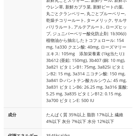
新鮮丸ごとズッキーニ, 新鮮ケール, 新鮮ホ
ウレン草, 新鮮カブラ菜, 新鮮ビートの葉,
丸ごとクランベリー, 丸ごとブルーベリー,
乾燥チコリールート, ターメリック, サルサ
パリラルート, アルテアルート, ローズヒッ
プ, ジュニパーベリー酸化防止剤: 1b306(i)
植物油から抽出したトコフェロール: 154
mg, 1a330 クエン酸: 40mg, ローズマリー
エキス: 105mg 添加栄養素 (1kg当たり):
3b612 (亜鉛: 150mg), 3b407 (銅: 10 mg),
3a821 ビタミンB1: 75mg, 3a825i ビタミ
ンB2: 15 mg, 3a314 ニコチン酸: 150 mg,
3a841 D-パントテン酸カルシウム: 45 mg,
3a831 ビタミンB6: 26.25 mg, 3a316 葉酸:
5.25 mg, 3a835 ビタミンB12: 0.15 mg,
3a700 ビタミンE: 500 IU
成分
たんぱく質 35%以上 脂肪 17%以上 繊維
4%以下 灰分 7%以下 水分 12%以下
代謝エネルギー
3545kcal/kg