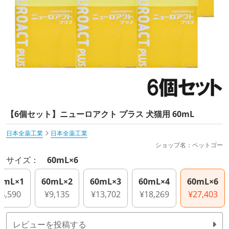
【6個セット】ニューロアクト プラス 犬猫用 60mL
日本全薬工業
日本全薬工業
ショップ名：ペットゴー
サイズ：
60mL×6
0mL×1
60mL×2
60mL×3
60mL×4
60mL×6
¥4,590
¥9,135
¥13,702
¥18,269
¥27,403
レビューを投稿する