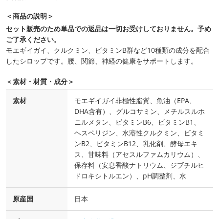
＜商品の説明＞
セット販売のため単品での返品は一切お受けしておりません。予め
ご了承ください。
モエギイガイ、クルクミン、ビタミンB群など10種類の成分を配合
したシロップです。腰、関節、神経の健康をサポートします。
＜素材・材質・成分＞
素材
モエギイガイ非極性脂質、魚油（EPA、
DHA含有）、グルコサミン、メチルスルホ
ニルメタン、ビタミンB6、ビタミンB1、
ヘスペリジン、水溶性クルクミン、ビタミ
ンB2、ビタミンB12、乳化剤、酵母エキ
ス、甘味料（アセスルファムカリウム）、
保存料（安息香酸ナトリウム、ジブチルヒ
ドロキシトルエン）、pH調整剤、水
原産国
日本