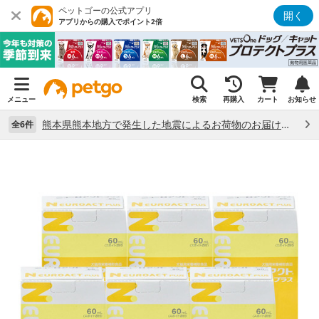
ペットゴーの公式アプリ
開く
アプリからの購入でポイント2倍
メニュー
検索
再購入
カート
お知らせ
熊本県熊本地方で発生した地震によるお荷物のお届け状況について （7/28）
全6件