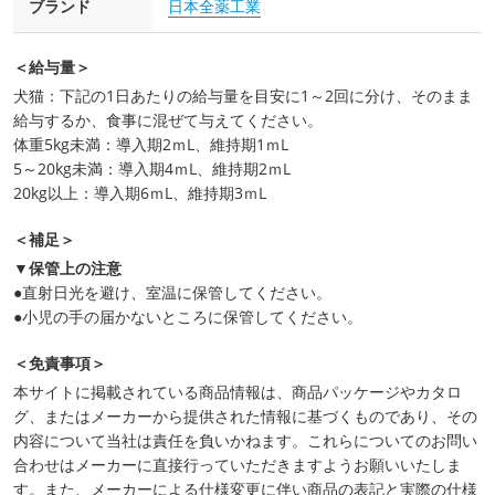
ブランド
日本全薬工業
＜給与量＞
犬猫：下記の1日あたりの給与量を目安に1～2回に分け、そのまま
給与するか、食事に混ぜて与えてください。
体重5kg未満：導入期2ｍL、維持期1ｍL
5～20kg未満：導入期4ｍL、維持期2ｍL
20kg以上：導入期6ｍL、維持期3ｍL
＜補足＞
▼保管上の注意
●直射日光を避け、室温に保管してください。
●小児の手の届かないところに保管してください。
＜免責事項＞
本サイトに掲載されている商品情報は、商品パッケージやカタロ
グ、またはメーカーから提供された情報に基づくものであり、その
内容について当社は責任を負いかねます。これらについてのお問い
合わせはメーカーに直接行っていただきますようお願いいたしま
す。また、メーカーによる仕様変更に伴い商品の表記と実際の仕様