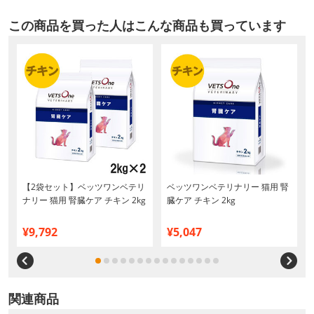
この商品を買った人はこんな商品も買っています
【2袋セット】ベッツワンベテリ
ベッツワンベテリナリー 猫用 腎
枚
ナリー 猫用 腎臓ケア チキン 2kg
臓ケア チキン 2kg
¥9,792
¥5,047
関連商品