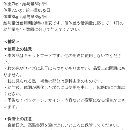
体重7kg：給与量80g/日
体重7.5kg：給与量85g/日
体重8kg：給与量85g/日
給与量は使用開始時の目安です。個体差や活動量に応じて、1日の
給与量を1～数回に分けて与えてください。
＜補足＞
▼使用上の注意
・本製品はキャットフードです。他の用途に使用しないでくださ
い。
・粒の色やサイズに若干ばらつきがありますが、品質上の問題はあ
りません。
・粒に見られる黒・褐色の部分は原料由来のものです。
・給与後、体調が悪化した場合には使用を中止し、獣医師にご相談
ください。
・予告なくパッケージデザイン・内容などが変更になる場合がござ
います。
▼保管上の注意
・直射日光、高温多湿を避け涼しいところに保管してください。