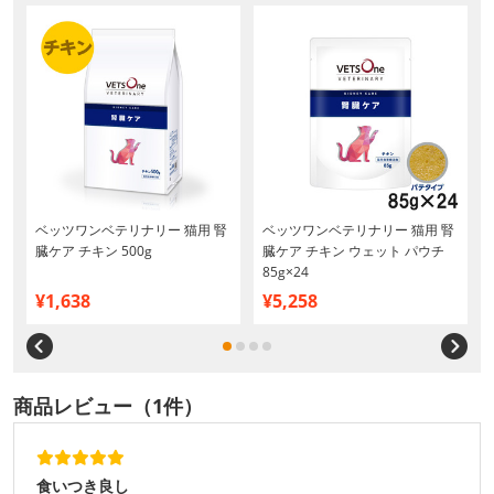
ベッツワンベテリナリー 猫用 腎
ベッツワンベテリナリー 猫用 腎
3
臓ケア チキン 500g
臓ケア チキン ウェット パウチ
85g×24
¥1,638
¥5,258
商品レビュー（1件）
食いつき良し