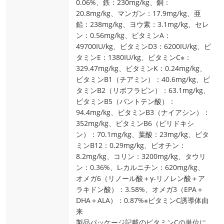
0.06%、鉄：230mg/kg、銅：
20.8mg/kg、マンガン：17.9mg/kg、亜
鉛：238mg/kg、ヨウ素：3.1mg/kg、セレ
ン：0.56mg/kg、ビタミンA：
49700IU/kg、ビタミンD3：6200IU/kg、ビ
タミンE：1380IU/kg、ビタミンC※：
329.47mg/kg、ビタミンK：0.24mg/kg、
ビタミンB1（チアミン）：40.6mg/kg、ビ
タミンB2（リボフラビン）：63.1mg/kg、
ビタミンB5（パントテン酸）：
94.4mg/kg、ビタミンB3（ナイアシン）：
352mg/kg、ビタミンB6（ピリドキシ
ン）：70.1mg/kg、葉酸：23mg/kg、ビタ
ミンB12：0.29mg/kg、ビオチン：
8.2mg/kg、コリン：3200mg/kg、タウリ
ン：0.36%、L-カルニチン：620mg/kg、
オメガ6（リノール酸＋γ-リノレン酸＋ア
ラキドン酸）：3.58%、オメガ3（EPA＋
DHA＋ALA）：0.87%※ビタミンC誘導体由
来
製品パッケージ記載のビタミンCの単位に