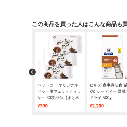
この商品を買った人はこんな商品も
イズ ニャン太のと
ペットゴー オリジナル
ヒルズ 食事療法食 
いし草 40g×2個
ペット用ウェットティッ
k/d ケーディー 腎
め買い】
シュ 80枚×3個【まとめ
ドライ 500g
買い】
¥390
¥2,200