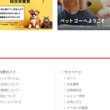
利用ガイド
マイページ
ペットゴーとは
カート
ご注文について
注文履歴
定期便について
定期便設定
配送について
レビュー管理
ポイントについて
お気に入り
クーポンの確認