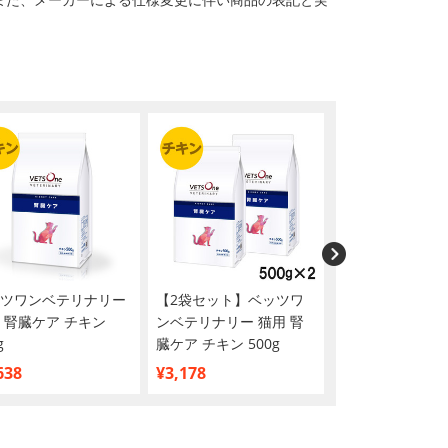
ツワンベテリナリー
【2袋セット】ベッツワ
ベッツワンベテ
 腎臓ケア チキン
ンベテリナリー 猫用 腎
猫用 腎臓ケア チ
g
臓ケア チキン 500g
ェット パウチ 85
638
¥3,178
¥250