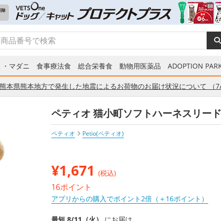
ミ・マダニ
食事療法食
総合栄養食
動物用医薬品
ADOPTION PARK
熊本県熊本地方で発生した地震によるお荷物のお届け状況について （7/
ペティオ 猫小町ソフトハーネスリード 
ペティオ
Petio(ペティオ)
¥
1,671
(税込)
16ポイント
アプリからの購入でポイント2倍（＋16ポイント）
最短 8/11（火）
にお届け