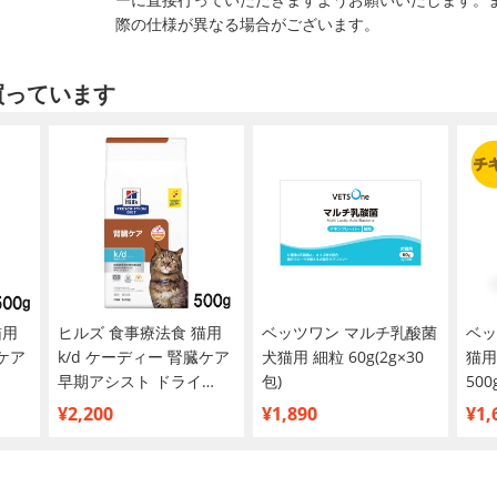
際の仕様が異なる場合がございます。
買っています
猫用
ヒルズ 食事療法食 猫用
ベッツワン マルチ乳酸菌
ベッ
臓ケア
k/d ケーディー 腎臓ケア
犬猫用 細粒 60g(2g×30
猫用
早期アシスト ドライ
包)
500
500g
¥2,200
¥1,890
¥1,