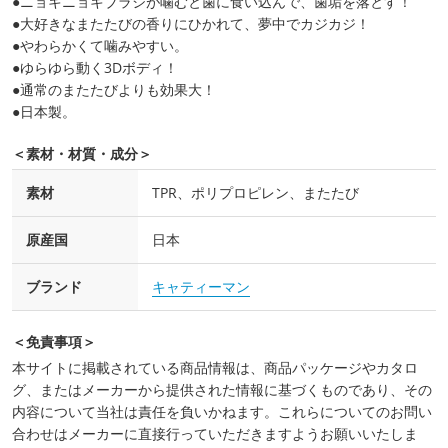
●ニョキニョキブラシが噛むと歯に食い込んで、歯垢を落とす！
●大好きなまたたびの香りにひかれて、夢中でカジカジ！
●やわらかくて噛みやすい。
●ゆらゆら動く3Dボディ！
●通常のまたたびよりも効果大！
●日本製。
＜素材・材質・成分＞
素材
TPR、ポリプロピレン、またたび
原産国
日本
ブランド
キャティーマン
＜免責事項＞
本サイトに掲載されている商品情報は、商品パッケージやカタロ
グ、またはメーカーから提供された情報に基づくものであり、その
内容について当社は責任を負いかねます。これらについてのお問い
合わせはメーカーに直接行っていただきますようお願いいたしま