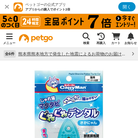
ペットゴーの公式アプリ
開く
アプリからの購入でポイント2倍
メニュー
検索
再購入
カート
お知らせ
熊本県熊本地方で発生した地震によるお荷物のお届け状況について （7/28）
全6件