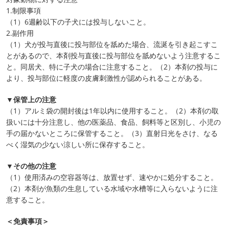
1.制限事項
（1）6週齢以下の子犬には投与しないこと。
2.副作用
（1）犬が投与直後に投与部位を舐めた場合、流涎を引き起こすこ
とがあるので、本剤投与直後に投与部位を舐めないよう注意するこ
と。同居犬、特に子犬の場合に注意すること。（2）本剤の投与に
より、投与部位に軽度の皮膚刺激性が認められることがある。
▼保管上の注意
（1）アルミ袋の開封後は1年以内に使用すること。（2）本剤の取
扱いには十分注意し、他の医薬品、食品、飼料等と区別し、小児の
手の届かないところに保管すること。（3）直射日光をさけ、なる
べく湿気の少ない涼しい所に保存すること。
▼その他の注意
（1）使用済みの空容器等は、放置せず、速やかに処分すること。
（2）本剤が魚類の生息している水域や水槽等に入らないように注
意すること。
＜免責事項＞