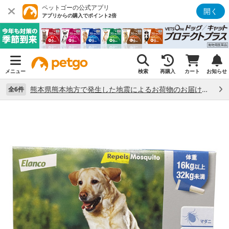
ペットゴーの公式アプリ
開く
アプリからの購入でポイント2倍
メニュー
検索
再購入
カート
お知らせ
熊本県熊本地方で発生した地震によるお荷物のお届け状況について （7/28）
全6件