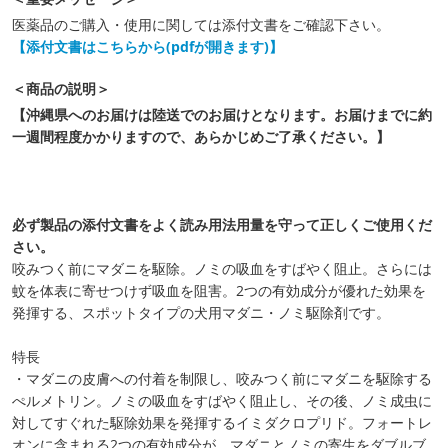
医薬品のご購入・使用に関しては添付文書をご確認下さい。
【添付文書はこちらから(pdfが開きます)】
＜商品の説明＞
【沖縄県へのお届けは陸送でのお届けとなります。お届けまでに約
一週間程度かかりますので、あらかじめご了承ください。】
必ず製品の添付文書をよく読み用法用量を守って正しくご使用くだ
さい。
咬みつく前にマダニを駆除。ノミの吸血をすばやく阻止。さらには
蚊を体表に寄せつけず吸血を阻害。2つの有効成分が優れた効果を
発揮する、スポットタイプの犬用マダニ・ノミ駆除剤です。
特長
・マダニの皮膚への付着を制限し、咬みつく前にマダニを駆除する
ぺルメトリン。ノミの吸血をすばやく阻止し、その後、ノミ成虫に
対してすぐれた駆除効果を発揮するイミダクロプリド。フォートレ
オンに含まれる2つの有効成分が、マダニとノミの寄生をダブルブ