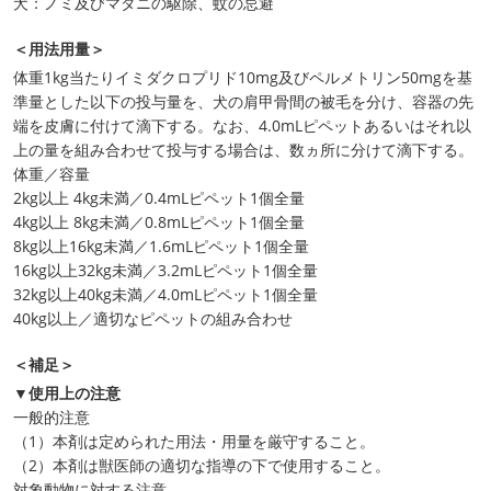
犬：ノミ及びマダニの駆除、蚊の忌避
＜用法用量＞
体重1kg当たりイミダクロプリド10mg及びペルメトリン50mgを基
準量とした以下の投与量を、犬の肩甲骨間の被毛を分け、容器の先
端を皮膚に付けて滴下する。なお、4.0mLピペットあるいはそれ以
上の量を組み合わせて投与する場合は、数ヵ所に分けて滴下する。
体重／容量
2kg以上 4kg未満／0.4mLピペット1個全量
4kg以上 8kg未満／0.8mLピペット1個全量
8kg以上16kg未満／1.6mLピペット1個全量
16kg以上32kg未満／3.2mLピペット1個全量
32kg以上40kg未満／4.0mLピペット1個全量
40kg以上／適切なピペットの組み合わせ
＜補足＞
▼使用上の注意
一般的注意
（1）本剤は定められた用法・用量を厳守すること。
（2）本剤は獣医師の適切な指導の下で使用すること。
対象動物に対する注意