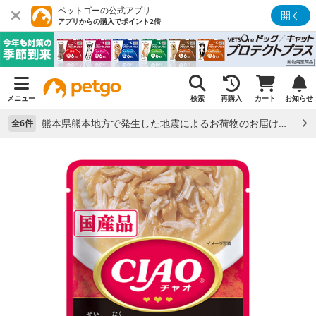
ペットゴーの公式アプリ
開く
アプリからの購入でポイント2倍
メニュー
検索
再購入
カート
お知らせ
熊本県熊本地方で発生した地震によるお荷物のお届け状況について （7/28）
全6件