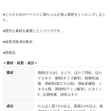
●とりささみのペーストに猫ちゃんが喜ぶ素材をトッピングしまし
た。
●贅沢な素材を厳選したシリーズです。
●緑茶消臭成分配合
●国産品
＜素材・材質・成分＞
素材
鶏肉(ささみ)、まぐろ、ほたて貝柱、ほた
てエキス、糖類(オリゴ糖等)、植物性油
脂、増粘剤(加工でん粉)、増粘多糖類、ミ
ネラル類、調味料(アミノ酸等)、ビタミン
E、紅麹色素、緑茶エキス
成分
たんぱく質7.0％以上、脂質0.4％以上、粗