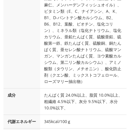
麻仁、メンハーデンフィッシュオイル）、
ビタミン類（E、C、ナイアシン、A、K、
B1、D-パントテン酸カルシウム、B2、
B6、B12、葉酸、ビオチン、塩化コリ
ン）、ミネラル類（塩化ナトリウム、塩化
カリウム、亜鉛たんぱく質、硫酸亜鉛、硫
酸第一鉄、鉄たんぱく質、硫酸銅、銅たん
ぱく質、亜セレン酸ナトリウム、硫酸マン
ガン、マンガンたんぱく質、ヨウ素酸カル
シウム、第二リン酸カルシウム）、アミノ
酸類（タウリン、メチオニン）、酸化防止
剤（クエン酸、ミックストコフェロール、
ローズマリー抽出物）
成分
たんぱく質 24.0%以上、脂質 10.0%以上、
粗繊維 4.5%以下、灰分 9.5%以下、水分
10.0%以下、
代謝エネルギー
345kcal/100ｇ