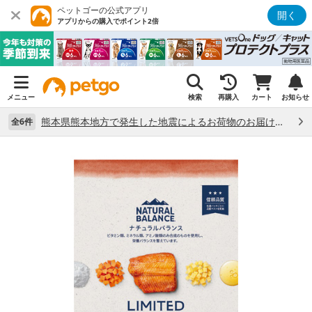
ペットゴーの公式アプリ
開く
アプリからの購入でポイント2倍
メニュー
検索
再購入
カート
お知らせ
熊本県熊本地方で発生した地震によるお荷物のお届け状況について （7/28）
全6件