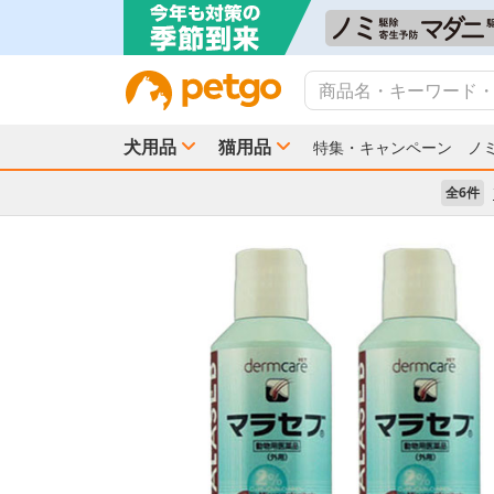
犬用品
猫用品
特集・キャンペーン
ノ
全6件