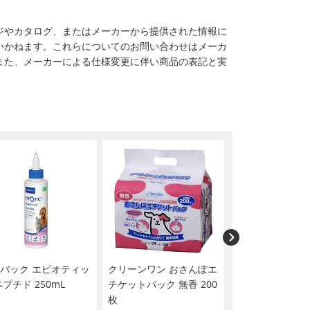
ジやカタログ、またはメーカーから提供された情報に
いかねます。これらについてのお問い合わせはメーカ
また、メーカーによる仕様変更に伴い商品の表記と実
バック エピオティッ
クリーンワン おさんぽエ
ペットゴー 炭で
ペプチド 250mL
チケットパック 無香 200
吸着する超厚型シ
枚
イド 44枚×4個