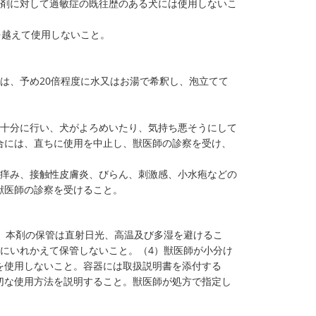
製剤に対して過敏症の既往歴のある犬には使用しないこ
を越えて使用しないこと。
。
は、予め20倍程度に水又はお湯で希釈し、泡立てて
を十分に行い、犬がよろめいたり、気持ち悪そうにして
合には、直ちに使用を中止し、獣医師の診察を受け、
、痒み、接触性皮膚炎、びらん、刺激感、小水疱などの
獣医師の診察を受けること。
）本剤の保管は直射日光、高温及び多湿を避けるこ
にいれかえて保管しないこと。（4）獣医師が小分け
を使用しないこと。容器には取扱説明書を添付する
切な使用方法を説明すること。獣医師が処方で指定し