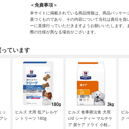
＜免責事項＞
本サイトに掲載されている商品情報は、商品パッケー
基づくものであり、その内容について当社は責任を負
ーに直接行っていただきますようお願いいたします。
際の仕様が異なる場合がございます。
買っています
ェッ
ヒルズ 犬用 低アレルゲ
ヒルズ 食事療法食 犬用
ビル
アシ
ン トリーツ 180g
c/d シーディー マルチケ
ク 
ア 尿ケア ドライ 小粒