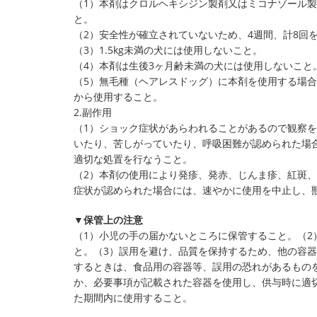
（1）本剤はクロルヘキシジン製剤又はミコナゾール
と。
（2）安全性が確立されていないため、4週間、計8回
（3）1.5kg未満の犬には使用しないこと。
（4）本剤は生後3ヶ月齢未満の犬には使用しないこと
（5）無毛種（ヘアレスドッグ）に本剤を使用する場合
から使用すること。
2.副作用
（1）ショック症状があらわれることがあるので観察
いたり、苦しがっていたり、呼吸困難が認められた場
適切な処置を行なうこと。
（2）本剤の使用により発疹、発赤、じんま疹、紅斑
症状が認められた場合には、速やかに使用を中止し、
▼保管上の注意
（1）小児の手の届かないところに保管すること。（2
と。（3）誤用を避け、品質を保持するため、他の容器
するときは、食品用の容器等、誤用の恐れがあるもの
か、必要事項が記載された容器を使用し、供与時に適
た期間内に使用すること。