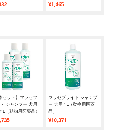
買い】
082
¥1,465
¥5,760
本セット】マラセブ
マラセブライト シャンプ
ト シャンプー 犬用
ー 犬用 1L（動物用医薬
0mL（動物用医薬品）
品）
,735
¥10,371