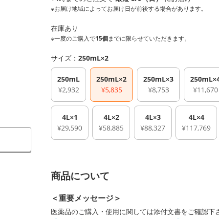
※お届け地域によってお届け日が前後する場合があります。
在庫あり
※一度のご購入で
15個
までに限らせていただきます。
サイズ：
250mL×2
250mL
250mL×2
250mL×3
250mL×
¥2,932
¥5,835
¥8,753
¥11,670
4L×1
4L×2
4L×3
4L×4
¥29,590
¥58,885
¥88,327
¥117,769
商品について
＜重要メッセージ＞
医薬品のご購入・使用に関しては添付文書をご確認下