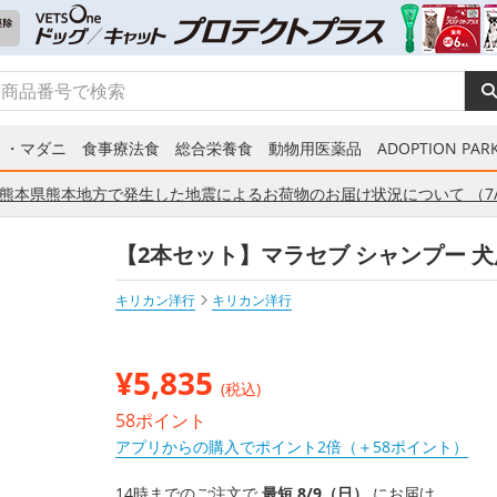
ミ・マダニ
食事療法食
総合栄養食
動物用医薬品
ADOPTION PARK
熊本県熊本地方で発生した地震によるお荷物のお届け状況について （7/
【2本セット】マラセブ シャンプー 犬
キリカン洋行
キリカン洋行
¥
5,835
(税込)
58ポイント
アプリからの購入でポイント2倍（＋58ポイント）
14時までのご注文で
最短 8/9（日）
にお届け