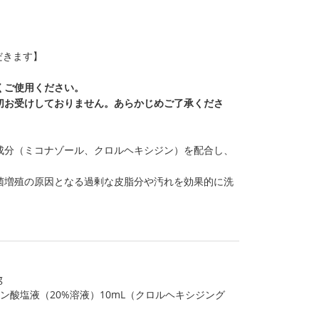
だきます】
くご使用ください。
切お受けしておりません。あらかじめご了承くださ
成分（ミコナゾール、クロルヘキシジン）を配合し、
菌増殖の原因となる過剰な皮脂分や汚れを効果的に洗
g
ン酸塩液（20%溶液）10mL（クロルヘキシジング