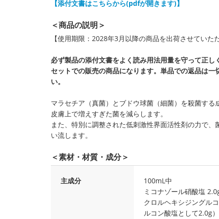
【添付文書はこちらから(pdfが開きます)】
＜商品の説明＞
【使用期限：2028年3月以降の商品を出荷させていた
必ず製品の添付文書をよく読み用法用量を守って正し
セットでの販売の商品になります。単品での返品は一
い。
マラセチア（真菌）とブドウ球菌（細菌）を殺菌する
皮膚上で増えすぎた菌を減らします。
また、特別に調整された低刺激性界面活性剤の力で、
い流します。
＜素材・材質・成分＞
主成分
100mL中
ミコナゾール硝酸塩 2.0
クロルヘキシジングルコ
ルコン酸塩として2.0g）