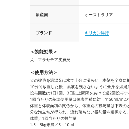
原産国
オーストラリア
ブランド
キリカン洋行
＜効能効果＞
犬：マラセチア皮膚炎
＜使用方法＞
犬の被毛を温湯又は水で十分に湿らせ、本剤を全身に
10分間放置した後、薬液を残さないように全身を温湯
投与回数は1日1回、3日以上間隔をあけて週2回投与す
1回当たりの基準使用量は体表面積に対して50ml/m2
体重と体表面積の関係から、体重別の投与量は下表の
分な泡立ちが得られ、流れ落ちない投与量を選択する
体重／1回当たりの投与量
1.5～3kg未満／5～10ml