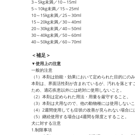
3～5kg未満／10～15ml
5～10kg未満／15～25ml
10～15kg未満／25～30ml
15～20kg未満／30～40ml
20～30kg未満／40～50ml
30～40kg未満／50～60ml
40～50kg未満／60～70ml
＜補足＞
▼使用上の注意
一般的注意
（1）本剤は効能・効果において定められた目的にの
本剤は、界面活性剤が含まれているが、汚れを落とす
ため、適応疾患以外には絶対に使用しないこと。
（2）本剤は定められた用法・用量を厳守すること。
（3）本剤は犬用なので、他の動物種には使用しない
（4）2週間使用しても症状の改善が見られない場合に
（5）継続使用する場合は4週間を限度とすること。
犬に対する注意
1.制限事項