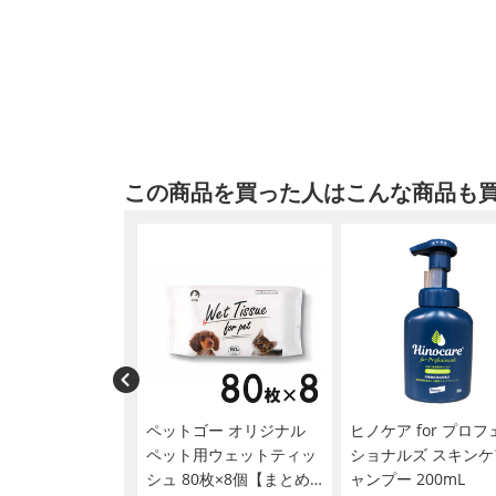
この商品を買った人はこんな商品も
セット】ノルバサ
ペットゴー オリジナル
ヒノケア for プロフ
プー0.5
ペット用ウェットティッ
ショナルズ スキンケ
L（動物用医薬部外
シュ 80枚×8個【まとめ
ャンプー 200mL