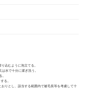
擦り込むように泡立てる。
又は水で十分に濯ぎ洗う。
る。
とする。
とおりとし、該当する範囲内で被毛長等を考慮して十
。