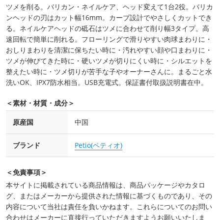
ツメを削る。バリカン・ネイルケア、ヘッド変えて1台2役。バリカ
ンヘッドの刃はカット幅16mm。カーブ設計でやさしくカットでき
る。ネイルケアヘッドの砥石はツメに合わせて削り幅3タイプ。高
速回転で簡単に削れる。フローリングで滑りやすい肉球まわりに・
おしりまわりを清潔に保ちたい時に・汚れやすい顔や口まわりに・
ツメが伸びてきた時に・硬いツメが切りにくい時に・シルエットを
整えたい時に・ツメ切りが苦手な子やオーナーさんに。まるごと水
洗いOK、IPX7防水相当。USB充電式。保証書付取扱説明書在中。
＜素材・材質・成分＞
原産国
中国
ブランド
Petio(ペティオ)
＜免責事項＞
本サイトに掲載されている商品情報は、商品パッケージやカタロ
グ、またはメーカーから提供された情報に基づくものであり、その
内容について当社は責任を負いかねます。これらについてのお問い
合わせはメーカーに直接行っていただきますようお願いいたしま