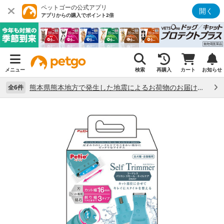
ペットゴーの公式アプリ
開く
アプリからの購入でポイント2倍
メニュー
検索
再購入
カート
お知らせ
熊本県熊本地方で発生した地震によるお荷物のお届け状況について （7/28）
全6件