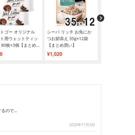
トゴー オリジナル
シーバ リッチ お魚にか
銀のスプーン 三
ト用ウェットティッ
つお節添え 35g×12袋
メ パウチ まぐ
 80枚×3個【まとめ
【まとめ買い】
入りかつお 35g×
】
【まとめ買い】
0
¥1,020
¥2,016
するので…
2020年11月3日