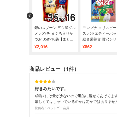
チ プチリュクスパ
銀のスプーン 三ツ星グル
モンプチ クリスピー
チュラル 成猫 か
メ パウチ まぐろ入りか
ス バラエティーパッ
0g×12袋【まとめ
つお 35g×16袋【まとめ
総合栄養食 贅沢シリ
買い】
126g
¥2,016
¥862
商品レビュー（1件）
好きみたいです。
成猫♂には量が少ないので黒缶に混ぜてあげてま
嬉しくてはしゃいでいるのかは定かではありませ
投稿者：ペットゴー会員