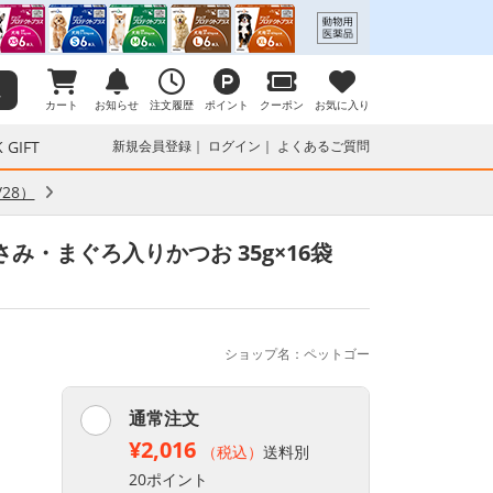
カート
お知らせ
注文履歴
ポイント
クーポン
お気に入り
 GIFT
新規会員登録
ログイン
よくあるご質問
28）
み・まぐろ入りかつお 35g×16袋
ショップ名：ペットゴー
通常注文
¥2,016
（税込）
送料別
20ポイント