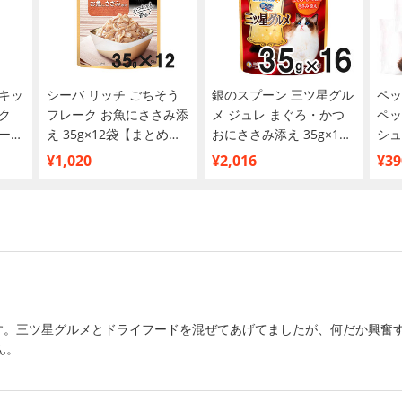
キッ
シーバ リッチ ごちそう
銀のスプーン 三ツ星グル
ペッ
ク
フレーク お魚にささみ添
メ ジュレ まぐろ・かつ
ペッ
ーズ
え 35g×12袋【まとめ買
おにささみ添え 35g×16
シュ
い】
袋【まとめ買い】
買い
¥1,020
¥2,016
¥39
す。三ツ星グルメとドライフードを混ぜてあげてましたが、何だか興奮
ん。