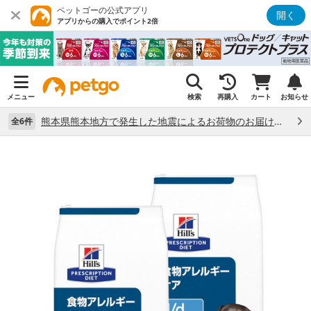
ペットゴーの公式アプリ
開く
アプリからの購入でポイント2倍
メニュー
検索
再購入
カート
お知らせ
熊本県熊本地方で発生した地震によるお荷物のお届け状況について （7/28）
全6件