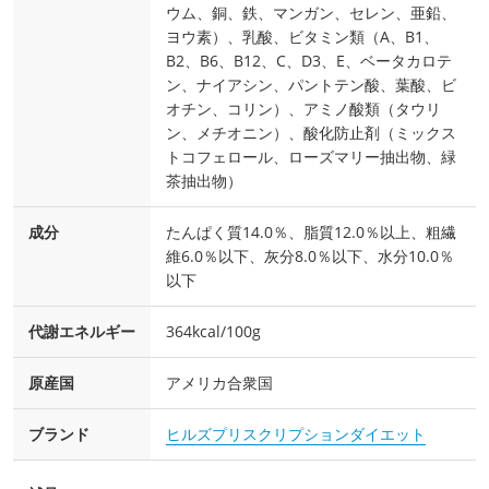
ウム、銅、鉄、マンガン、セレン、亜鉛、
ヨウ素）、乳酸、ビタミン類（A、B1、
B2、B6、B12、C、D3、E、ベータカロテ
ン、ナイアシン、パントテン酸、葉酸、ビ
オチン、コリン）、アミノ酸類（タウリ
ン、メチオニン）、酸化防止剤（ミックス
トコフェロール、ローズマリー抽出物、緑
茶抽出物）
成分
たんぱく質14.0％、脂質12.0％以上、粗繊
維6.0％以下、灰分8.0％以下、水分10.0％
以下
代謝エネルギー
364kcal/100g
原産国
アメリカ合衆国
ブランド
ヒルズプリスクリプションダイエット