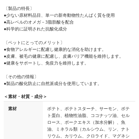
〔製品の特長〕
●少ない原材料品目、単一の新奇動物性たんぱく質を使用
●高レベルのオメガ－3脂肪酸を配合
●科学的に証明された抗酸化成分
〔ペットにとってのメリット〕
●食物アレルギーに配慮し健康的な消化を助けます。
●皮膚、被毛の健康に配慮し、皮膚バリア機能を維持します。
●健康をサポートし、免疫力を維持します。
〔その他の情報〕
●製品の酸化防止に自然派成分を使用しています。
＜素材・材質・成分＞
素材
ポテト、ポテトスターチ、サーモン、ポテ
ト蛋白、植物性油脂、ココナッツ油、セル
ロース、ポークエキス（加水分解）、魚
油、ミネラル類（カルシウム、リン、ナト
リウム、カリウム、クロライド、マグネシ