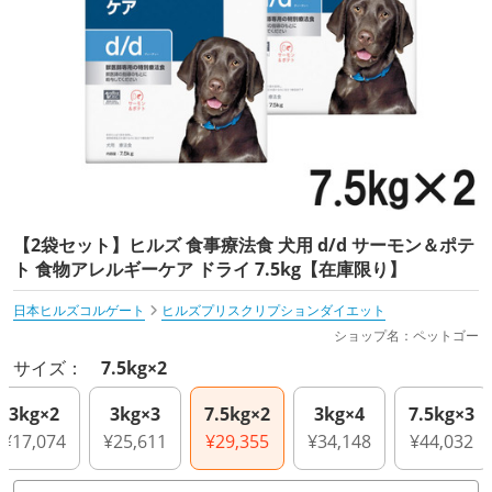
【2袋セット】ヒルズ 食事療法食 犬用 d/d サーモン＆ポテ
ト 食物アレルギーケア ドライ 7.5kg【在庫限り】
日本ヒルズコルゲート
ヒルズプリスクリプションダイエット
ショップ名：ペットゴー
サイズ：
7.5kg×2
3kg×2
3kg×3
7.5kg×2
3kg×4
7.5kg×3
¥17,074
¥25,611
¥29,355
¥34,148
¥44,032