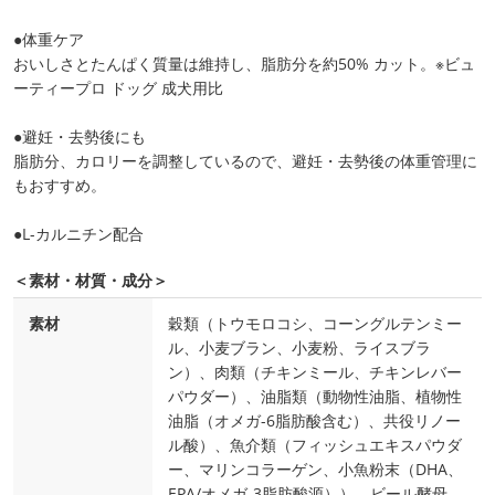
●体重ケア
おいしさとたんぱく質量は維持し、脂肪分を約50% カット。※ビュ
ーティープロ ドッグ 成犬用比
●避妊・去勢後にも
脂肪分、カロリーを調整しているので、避妊・去勢後の体重管理に
もおすすめ。
●L-カルニチン配合
＜素材・材質・成分＞
素材
穀類（トウモロコシ、コーングルテンミー
ル、小麦ブラン、小麦粉、ライスブラ
ン）、肉類（チキンミール、チキンレバー
パウダー）、油脂類（動物性油脂、植物性
油脂（オメガ-6脂肪酸含む）、共役リノー
ル酸）、魚介類（フィッシュエキスパウダ
ー、マリンコラーゲン、小魚粉末（DHA、
EPA/オメガ-3脂肪酸源））、ビール酵母