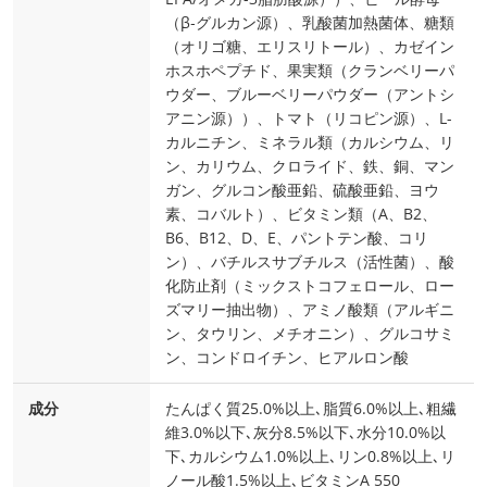
（β‐グルカン源）、乳酸菌加熱菌体、糖類
（オリゴ糖、エリスリトール）、カゼイン
ホスホペプチド、果実類（クランベリーパ
ウダー、ブルーベリーパウダー（アントシ
アニン源））、トマト（リコピン源）、L-
カルニチン、ミネラル類（カルシウム、リ
ン、カリウム、クロライド、鉄、銅、マン
ガン、グルコン酸亜鉛、硫酸亜鉛、ヨウ
素、コバルト）、ビタミン類（A、B2、
B6、B12、D、E、パントテン酸、コリ
ン）、バチルスサブチルス（活性菌）、酸
化防止剤（ミックストコフェロール、ロー
ズマリー抽出物）、アミノ酸類（アルギニ
ン、タウリン、メチオニン）、グルコサミ
ン、コンドロイチン、ヒアルロン酸
成分
たんぱく質25.0%以上､脂質6.0%以上､粗繊
維3.0%以下､灰分8.5%以下､水分10.0%以
下､カルシウム1.0%以上､リン0.8%以上､リ
ノール酸1.5%以上､ビタミンA 550