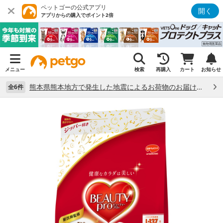
ペットゴーの公式アプリ
開く
アプリからの購入でポイント2倍
メニュー
検索
再購入
カート
お知らせ
熊本県熊本地方で発生した地震によるお荷物のお届け状況について （7/28）
全6件