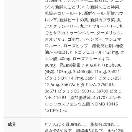
ュ, 新鮮丸ごとズッキーニ, 新鮮丸ごとニン
ジン, 新鮮丸ごとリンゴ, 新鮮丸ごと洋梨,
乾燥チコリールート, 新鮮ケール, 新鮮ホウ
レン草, 新鮮ビートの葉, 新鮮カブラ菜, 丸
ごとクランベリー, 丸ごとブルーベリー, 丸
ごとサスカトゥーンベリー, ターメリック,
オオアザミ, ゴボウ, ラベンダー, マシュマ
ロルート, ローズヒップ 酸化防止剤: 植物
油から抽出したトコフェロール: 121mg, ク
エン酸: 40mg, ローズマリーエキス:
80mg 添加栄養素 (1ＫＧあたり): 3b606
(亜鉛: 105mg), 3b406 (銅: 11mg), 3a821
ビタミンB1: 14.7mg, 3a841 ビタミンB5:
12.5mg, 3a672a ビタミンA: 3750 IU,
3a671 ビタミンD3: 500 IU, 3a700 ビタミ
ンE: 110 IU 添加腸球菌: 4b1707 エンテ
ロコッカスフェシウム菌 NCIMB 10415
1x10^9 CFU
成分
粗たんぱく質38%以上、脂肪分20%以上、
粗灰分8％以下、粗繊維5％以下、水分12%