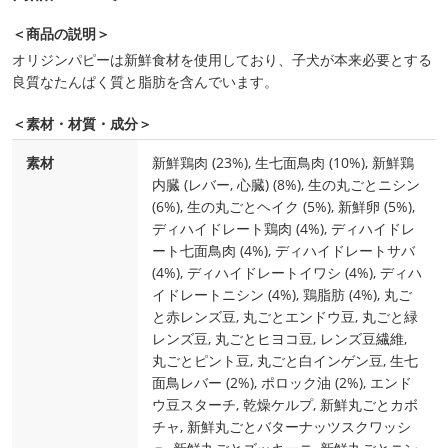
＜商品の説明＞
オリジンパピーは新鮮食材を使用しており、子犬が本来必要とする
良質なたんぱく質と脂肪を含んでいます。
＜素材・材質・成分＞
素材
新鮮鶏肉 (23%), 生七面鳥肉 (10%), 新鮮鶏
内臓 (レバー, 心臓) (8%), 生の丸ごとニシン
(6%), 生の丸ごとヘイク (5%), 新鮮卵 (5%),
ディハイドレート鶏肉 (4%), ディハイドレ
ート七面鳥肉 (4%), ディハイドレートサバ
(4%), ディハイドレートイワシ (4%), ディハ
イドレートニシン (4%), 鶏脂肪 (4%), 丸ご
と赤レンズ豆, 丸ごとエンドウ豆, 丸ごと緑
レンズ豆, 丸ごとヒヨコ豆, レンズ豆繊維,
丸ごとピント豆, 丸ごと白インゲン豆, 生七
面鳥レバー (2%), ポロック油 (2%), エンド
ウ豆スターチ, 乾燥ケルプ, 新鮮丸ごとカボ
チャ, 新鮮丸ごとバターナッツスクワッシ