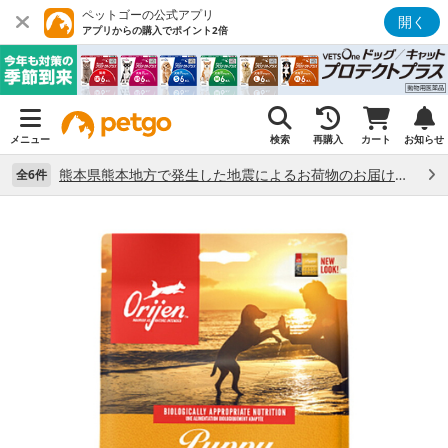
ペットゴーの公式アプリ
開く
アプリからの購入でポイント2倍
メニュー
検索
再購入
カート
お知らせ
熊本県熊本地方で発生した地震によるお荷物のお届け状況について （7/28）
全6件