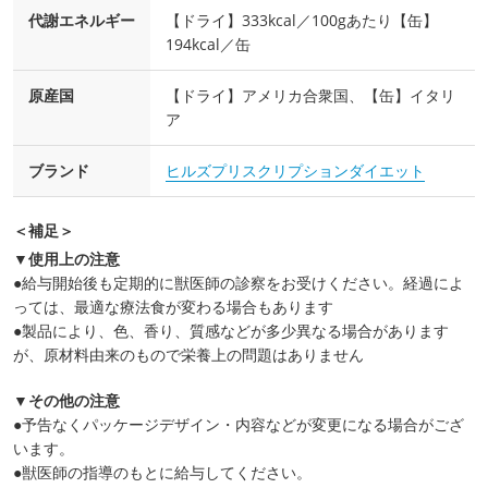
代謝エネルギー
【ドライ】333kcal／100gあたり【缶】
194kcal／缶
原産国
【ドライ】アメリカ合衆国、【缶】イタリ
ア
ブランド
ヒルズプリスクリプションダイエット
＜補足＞
▼使用上の注意
●給与開始後も定期的に獣医師の診察をお受けください。経過によ
っては、最適な療法食が変わる場合もあります
●製品により、色、香り、質感などが多少異なる場合があります
が、原材料由来のもので栄養上の問題はありません
▼その他の注意
●予告なくパッケージデザイン・内容などが変更になる場合がござ
います。
●獣医師の指導のもとに給与してください。