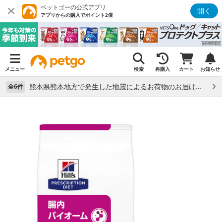
ペットゴーの公式アプリ
開く
アプリからの購入でポイント2倍
メニュー
検索
再購入
カート
お知らせ
熊本県熊本地方で発生した地震によるお荷物のお届け状況について （7/28）
全6件