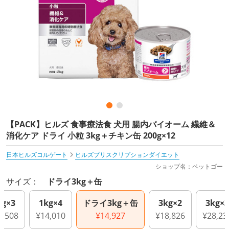
【PACK】ヒルズ 食事療法食 犬用 腸内バイオーム 繊維＆
消化ケア ドライ 小粒 3kg＋チキン缶 200g×12
日本ヒルズコルゲート
ヒルズプリスクリプションダイエット
ショップ名：ペットゴー
サイズ：
ドライ3kg＋缶
kg×3
1kg×4
ドライ3kg＋缶
3kg×2
3kg×3
0,508
¥14,010
¥14,927
¥18,826
¥28,23