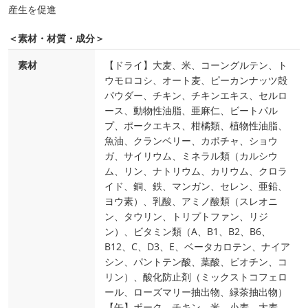
産生を促進
＜素材・材質・成分＞
素材
【ドライ】大麦、米、コーングルテン、ト
ウモロコシ、オート麦、ピーカンナッツ殻
パウダー、チキン、チキンエキス、セルロ
ース、動物性油脂、亜麻仁、ビートパル
プ、ポークエキス、柑橘類、植物性油脂、
魚油、クランベリー、カボチャ、ショウ
ガ、サイリウム、ミネラル類（カルシウ
ム、リン、ナトリウム、カリウム、クロラ
イド、銅、鉄、マンガン、セレン、亜鉛、
ヨウ素）、乳酸、アミノ酸類（スレオニ
ン、タウリン、トリプトファン、リジ
ン）、ビタミン類（A、B1、B2、B6、
B12、C、D3、E、ベータカロテン、ナイア
シン、パントテン酸、葉酸、ビオチン、コ
リン）、酸化防止剤（ミックストコフェロ
ール、ローズマリー抽出物、緑茶抽出物）
【缶】ポーク、チキン、米、小麦、大麦、