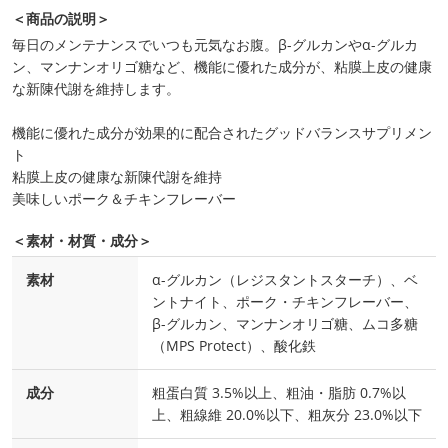
＜商品の説明＞
毎日のメンテナンスでいつも元気なお腹。β-グルカンやα-グルカ
ン、マンナンオリゴ糖など、機能に優れた成分が、粘膜上皮の健康
な新陳代謝を維持します。
機能に優れた成分が効果的に配合されたグッドバランスサプリメン
ト
粘膜上皮の健康な新陳代謝を維持
美味しいポーク＆チキンフレーバー
＜素材・材質・成分＞
素材
α-グルカン（レジスタントスターチ）、ベ
ントナイト、ポーク・チキンフレーバー、
β-グルカン、マンナンオリゴ糖、ムコ多糖
（MPS Protect）、酸化鉄
成分
粗蛋白質 3.5%以上、粗油・脂肪 0.7%以
上、粗線維 20.0%以下、粗灰分 23.0%以下