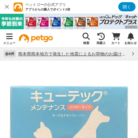
ペットゴーの公式アプリ
開く
アプリからの購入でポイント2倍
メニュー
検索
再購入
カート
お知らせ
熊本県熊本地方で発生した地震によるお荷物のお届け状況について （7/28）
全6件