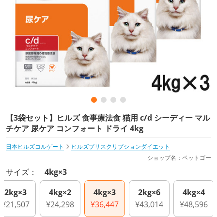
【3袋セット】ヒルズ 食事療法食 猫用 c/d シーディー マル
チケア 尿ケア コンフォート ドライ 4kg
日本ヒルズコルゲート
ヒルズプリスクリプションダイエット
ショップ名：ペットゴー
サイズ：
4kg×3
2kg×3
4kg×2
4kg×3
2kg×6
4kg×4
¥21,507
¥24,298
¥36,447
¥43,014
¥48,596