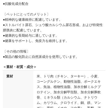
●抗酸化成分配合
〔ペットにとってのメリット〕
●精神的な健康維持に配慮しています。
●ストルバイト尿石、シュウ酸カルシウム尿石形成、および特発性
膀胱炎に配慮しています。
●健康的な長期給与に適しています。
●健康をサポートし、免疫力を維持します。
〔その他の情報〕
●製品の酸化防止に自然派成分を使用しています。
＜素材・材質・成分＞
素材
米、トリ肉（チキン、ターキー）、小麦、
コーングルテン、動物性油脂、ポークエキ
ス、魚油、植物性油脂、加水分解ミルクプ
ロテイン、加水分解甲殻類、加水分解豚軟
骨、ミネラル類（カルシウム、ナトリウ
ム、カリウム、クロライド、銅、鉄、マン
ガン、亜鉛、イオウ、ヨウ素）、乳酸、ア