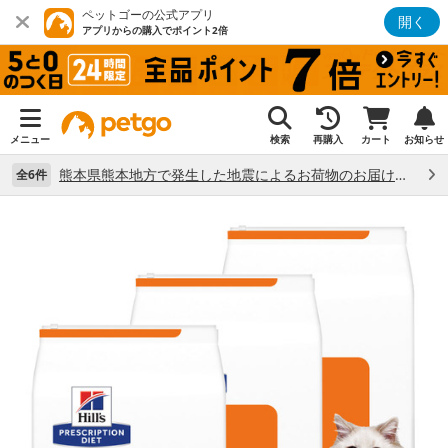
ペットゴーの公式アプリ
開く
アプリからの購入でポイント2倍
メニュー
検索
再購入
カート
お知らせ
熊本県熊本地方で発生した地震によるお荷物のお届け状況について （7/28）
全6件