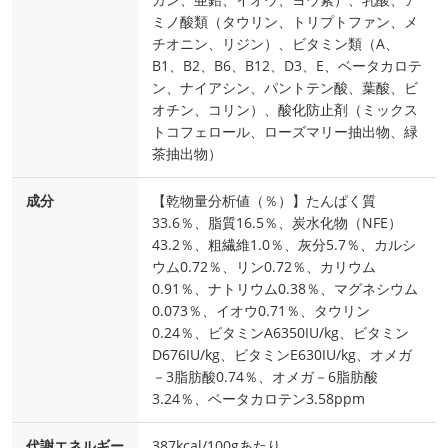
ミノ酸類（タウリン、トリプトファン、メ
チオニン、リジン）、ビタミン類（A、
B1、B2、B6、B12、D3、E、ベータカロテ
ン、ナイアシン、パントテン酸、葉酸、ビ
オチン、コリン）、酸化防止剤（ミックス
トコフェロール、ローズマリー抽出物、緑
茶抽出物）
成分
【乾物量分析値（％）】たんぱく質
33.6％、脂質16.5％、炭水化物（NFE）
43.2％、粗繊維1.0％、灰分5.7％、カルシ
ウム0.72％、リン0.72％、カリウム
0.91％、ナトリウム0.38％、マグネシウム
0.073％、イオウ0.71％、タウリン
0.24％、ビタミンA6350IU/kg、ビタミン
D676IU/kg、ビタミンE630IU/kg、オメガ
－3脂肪酸0.74％、オメガ－6脂肪酸
3.24％、ベータカロテン3.58ppm
代謝エネルギー
387kcal/100gあたり