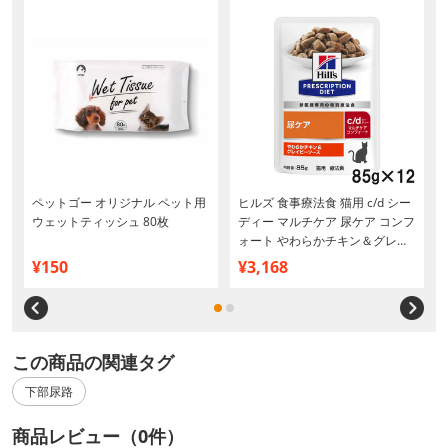
ペットゴー オリジナル ペット用
ヒルズ 食事療法食 猫用 c/d シー
ウェットティッシュ 80枚
ディー マルチケア 尿ケア コンフ
ォート やわらかチキン＆グレイ
ビーソース パウチ 85g×12
¥150
¥3,168
この商品の関連タグ
下部尿路
商品レビュー（0件）