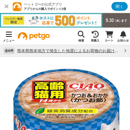
ペットゴーの公式アプリ
開く
アプリからの購入でポイント2倍
メニュー
検索
再購入
カート
お知らせ
熊本県熊本地方で発生した地震によるお荷物のお届け状況について （7/28）
全6件