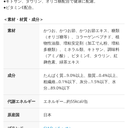
●キトサン、タウリン、オリゴ糖配合で健康に配慮。
●ビタミンE配合。
＜素材・材質・成分＞
素材
かつお、かつお節、かつお節エキス、糖類
（オリゴ糖等）、コラーゲンペプチド、植
物性油脂、増粘安定剤（加工でん粉、増粘
多糖類）、ミネラル類、キトサン、調味料
（アミノ酸）、ビタミンE、タウリン、紅
麹色素、緑茶エキス
成分
たんぱく質…9.0%以上、脂質…0.4%以上、
粗繊維…0.1%以下、灰分…1.5%以下、水
分…89.0%以下
代謝エネルギー
エネルギー…約55kcal/缶
原産国
日本