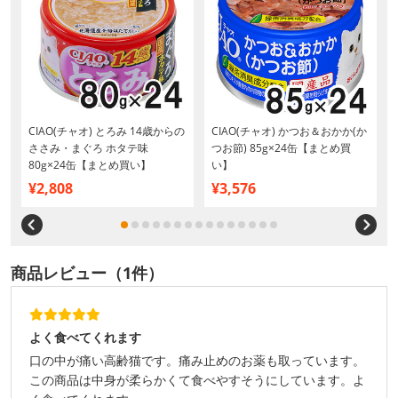
CIAO(チャオ) とろみ 14歳からの
CIAO(チャオ) かつお＆おかか(か
ささみ・まぐろ ホタテ味
つお節) 85g×24缶【まとめ買
80g×24缶【まとめ買い】
い】
¥2,808
¥3,576
商品レビュー（1件）
よく食べてくれます
口の中が痛い高齢猫です。痛み止めのお薬も取っています。
この商品は中身が柔らかくて食べやすそうにしています。よ