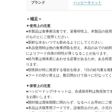
ブランド
ハッピーキャット
＜補足＞
▼使用上の注意
●本製品は食事療法食です。栄養特性上、本製品の使
のものとにご使用ください。
●新鮮な水をいつでも飲めるようにしてください。
●本品使用時は他の食事摂取を控え、本品のみでの給
によりフード自体の特性が薄くなることがあります。
●給与量は個体差にあわせる必要があるため、ある程
ります。
●獣医師が特に推奨する場合を除き、1日の給与量を複
●フードの切り替えは、数日間かけて徐々に行なって
▼保管上の注意
●ハッピードッグ/キャットは、合成保存料は無添加で
をお願いします。
●開封後は賞味期限に関わらず、なるべくお早めにご
●本品は犬猫専用フードです。誤食防止のため、小児