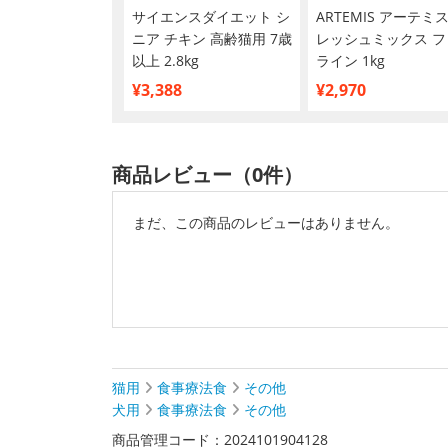
ティープロ キャッ
サイエンスダイエット シ
ARTEMIS アーテミス
下部尿路の健康維持
ニア チキン 高齢猫用 7歳
レッシュミックス フ
チキン味 1.4kg
以上 2.8kg
ライン 1kg
¥3,388
¥2,970
商品レビュー（0件）
まだ、この商品のレビューはありません。
猫用
食事療法食
その他
犬用
食事療法食
その他
商品管理コード：2024101904128