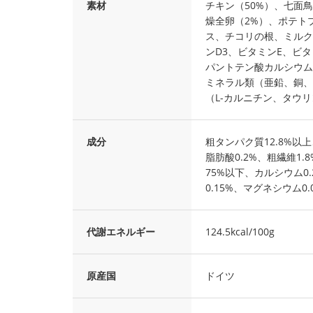
素材
チキン（50%）、七面
燥全卵（2%）、ポテト
ス、チコリの根、ミルク
ンD3、ビタミンE、ビタ
パントテン酸カルシウム
ミネラル類（亜鉛、銅、
（L-カルニチン、タウ
成分
粗タンパク質12.8%以上
脂肪酸0.2%、粗繊維1.
75%以下、カルシウム0.
0.15%、マグネシウム0.
代謝エネルギー
124.5kcal/100g
原産国
ドイツ