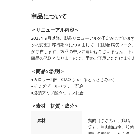
商品について
＜リニューアル内容＞
2025年9月以降、製品リニューアルの予定がござい
クの変更】移行期間につきまして、旧動物病院マーク
が存在します。製品の中身に違いはございません。旧
商品の発送となりますので、予めご了承いただけます
＜商品の説明＞
●カロリー2倍（CIAOちゅ～るとりささみ比）
●イミダゾールペプチド配合
●必須アミノ酸タウリン配合
＜素材・材質・成分＞
素材
鶏肉（ささみ）、鶏脂、
等）、魚肉抽出物、殺菌
増粘多糖類）、ミネラル