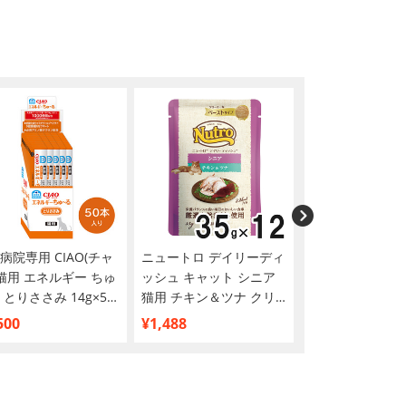
病院専用 CIAO(チャ
ニュートロ デイリーディ
モンプチ クリス
 猫用 エネルギー ちゅ
ッシュ キャット シニア
ス バラエティー
 とりささみ 14g×50
猫用 チキン＆ツナ クリ
総合栄養食 贅沢
ーミーなペーストタイプ
126g
500
¥1,488
¥862
パウチ 35g×12個【まと
め買い】