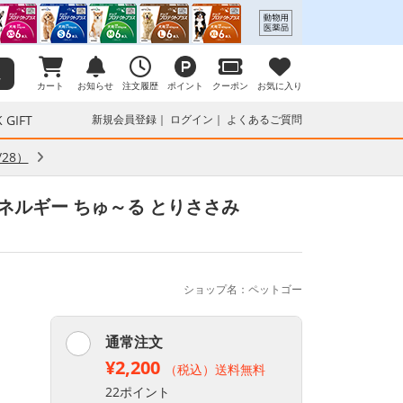
カート
お知らせ
注文履歴
ポイント
クーポン
お気に入り
 GIFT
新規会員登録
ログイン
よくあるご質問
28）
エネルギー ちゅ～る とりささみ
ショップ名：ペットゴー
通常注文
¥2,200
（税込）送料無料
22ポイント