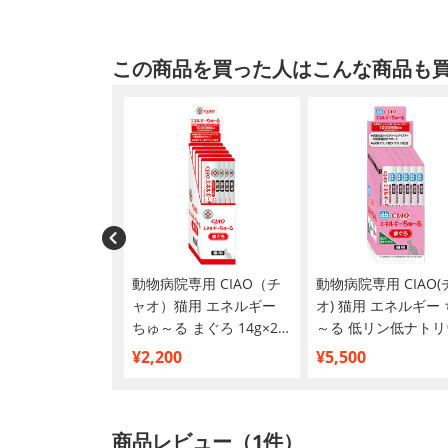
この商品を買った人はこんな商品も
ファス アドバンス
動物病院専用 CIAO（チ
動物病院専用 CIAO(
ト 腎臓の健康維持
ャオ）猫用 エネルギー
オ) 猫用 エネルギー
ら まぐろ
ちゅ～る まぐろ 14g×20
～る 低リン低ナトリ
12【まとめ買い】
本入
まぐろ 14g×50本入
¥2,200
¥5,500
商品レビュー（1件）