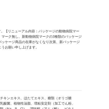
ます。【リニューアル内容：パッケージの動物病院マー
、マーク無し、新動物病院マークの3種類のパッケージ
パッケージ商品の在庫がなくなり次第、新パッケージ
ようお願い申し上げます。
チキンエキス、ほたてエキス、糖類（オリゴ糖
乳酸菌、植物性油脂、増粘安定剤（加工でん粉、
類（Na、P、Cl）、調味料（アミノ酸）、ビタミ