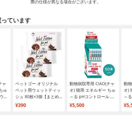
際の仕様が異なる場合がございます。
買っています
チャ
ペットゴー オリジナル
動物病院専用 CIAO(チャ
動物
 ちゅ
ペット用ウェットティッ
オ) 猫用 エネルギー ちゅ
オ)
ウム
シュ 80枚×3個【まとめ
～る pHコントロール ま
～る
買い】
ぐろ 14g×50本入
本入
¥390
¥5,500
¥5,