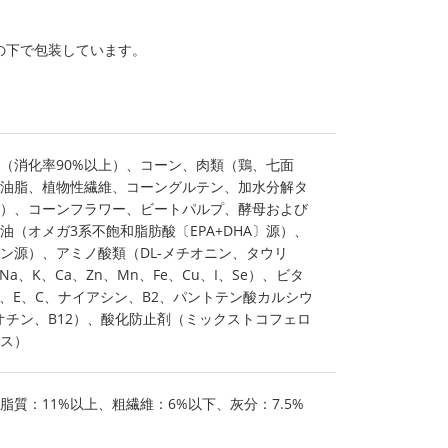
の下で包装しています。
（消化率90%以上）、コーン、肉類（鶏、七面
油脂、植物性繊維、コーングルテン、加水分解タ
）、コーンフラワー、ビートパルプ、酵母および
（オメガ3系不飽和脂肪酸〔EPA+DHA〕源）、
ン源）、アミノ酸類（DL-メチオニン、タウリ
a、K、Ca、Zn、Mn、Fe、Cu、I、Se）、ビタ
3、E、C、ナイアシン、B2、パントテン酸カルシウ
ビオチン、B12）、酸化防止剤（ミックストコフェロ
ス）
脂質：11%以上、粗繊維：6%以下、灰分：7.5%