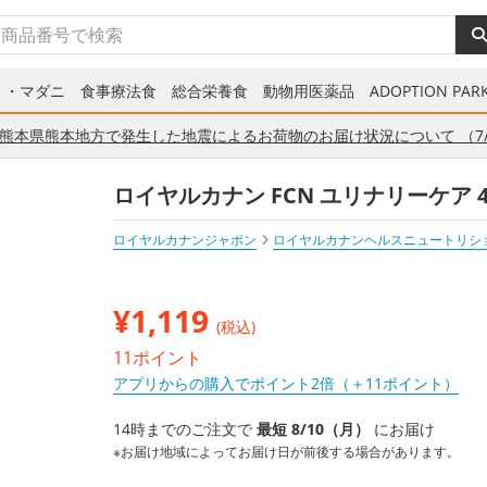
ミ・マダニ
食事療法食
総合栄養食
動物用医薬品
ADOPTION PARK
熊本県熊本地方で発生した地震によるお荷物のお届け状況について （7/
ロイヤルカナン FCN ユリナリーケア 4
ロイヤルカナンジャポン
ロイヤルカナンヘルスニュートリシ
¥
1,119
(税込)
11ポイント
アプリからの購入でポイント2倍（＋11ポイント）
14時までのご注文で
最短 8/10（月）
にお届け
※お届け地域によってお届け日が前後する場合があります。