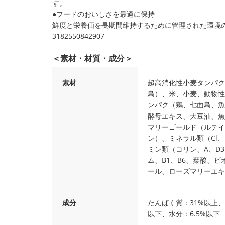
す。
●フードのおいしさを最適に保持
鮮度と栄養価を長期間維持するために管理された環境
3182550842907
＜素材・材質・成分＞
素材
超高消化性小麦タンパク
鳥）、米、小麦、動物性
ンパク（鶏、七面鳥、魚
酵母エキス、大豆油、魚油
マリーゴールド（ルテイ
ン）、ミネラル類（Cl、N
ミン類（コリン、A、D
ム、B1、B6、葉酸、
ール、ローズマリーエキ
成分
たんぱく質：31%以上、
以下、水分：6.5%以下