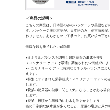
＜商品の説明＞
こちらの商品は、日本語のみのパッケージや英語など
す。パッケージ表記言語が、日本語のみ、多言語表記
わりません。あらかじめご了承の上、お買い求め下さ
健康な尿を維持したい成猫用
●ミネラルバランスを調整し尿路結石の形成を抑制
＜ユリナリー ケア＞は最適に調整された栄養組成に
●＜ユリナリー ケア＞は特別なミネラルバランスによ
えます。
●特別にケアされた栄養組成：＜ユリナリー ケア＞の
します。
●愛猫の泌尿器の健康に関して気になることがある場
します。
●愛猫に日頃から積極的にお水を飲ませましょう
猫の日常的な飲水量が多くなると、尿量の増加と尿の