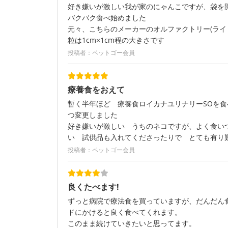
好き嫌いが激しい我が家のにゃんこですが、袋を
バクバク食べ始めました
元々、こちらのメーカーのオルファクトリー(ライ
粒は1cm×1cm程の大きさです
投稿者：ペットゴー会員
療養食をおえて
暫く半年ほど 療養食ロイカナユリナリーSOを
つ変更しました
好き嫌いが激しい うちのネコですが、よく食い
い 試供品も入れてくださったりで とても有り
投稿者：ペットゴー会員
良くたべます!
ずっと病院で療法食を買っていますが、だんだん
ドにかけると良く食べてくれます。
このまま続けていきたいと思ってます。