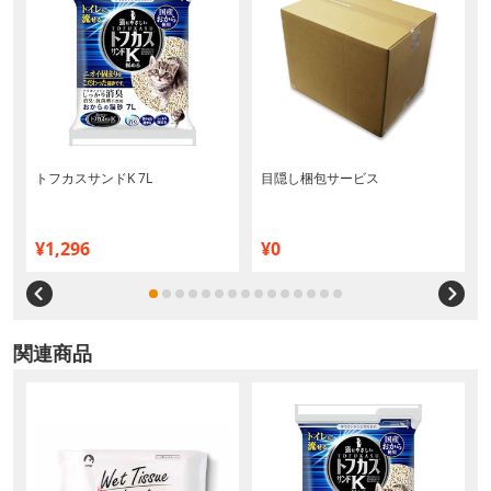
0
トフカスサンドK 7L
目隠し梱包サービス
¥1,296
¥0
関連商品