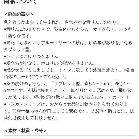
商品について
＜商品の説明＞
色と香りが出会って生まれた、さわやかな青りんごの香り。
●青りんごの香り付きで、砂自体のおからのニオイがなく、スッキ
リ爽やかです。
●見た目もきれいなブルーグリーンの砂は、砂の飛び散りを抑える
タブレット型。
●トイレにこびりつきません。
●粉立ちが少なく、ホコリの心配がありません。
●燃やせるゴミに出しても、トイレに流しても処理出来ます。※各自
治体のルールに従ってください。
●薬の錠剤のような形、「タブレット型」直径5～7mm、長さ1～
5mmです。肉球に挟まりにくく、転がりにくい形のため、飛び散
りが減ります。猫砂の飛び散りに悩んでいる方におすすめです！
●トフカスシリーズは、おからと食品添加物から作られておりま
す。万が一猫ちゃんが口にしても安心です。防腐剤・防カビ剤、抗
菌剤は使用しておりません。
＜素材・材質・成分＞