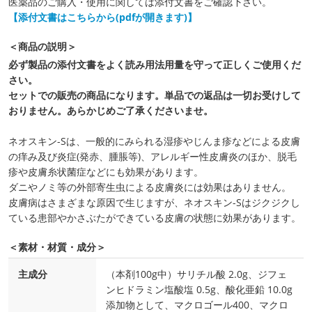
医薬品のご購入・使用に関しては添付文書をご確認下さい。
【添付文書はこちらから(pdfが開きます)】
＜商品の説明＞
必ず製品の添付文書をよく読み用法用量を守って正しくご使用くだ
さい。
セットでの販売の商品になります。単品での返品は一切お受けして
おりません。あらかじめご了承くださいませ。
ネオスキン-Sは、一般的にみられる湿疹やじんま疹などによる皮膚
の痒み及び炎症(発赤、腫脹等)、アレルギー性皮膚炎のほか、脱毛
疹や皮膚糸状菌症などにも効果があります。
ダニやノミ等の外部寄生虫による皮膚炎には効果はありません。
皮膚病はさまざまな原因で生じますが、ネオスキン-Sはジクジクし
ている患部やかさぶたができている皮膚の状態に効果があります。
＜素材・材質・成分＞
主成分
（本剤100g中）サリチル酸 2.0g、ジフェ
ンヒドラミン塩酸塩 0.5g、酸化亜鉛 10.0g
添加物として、マクロゴール400、マクロ