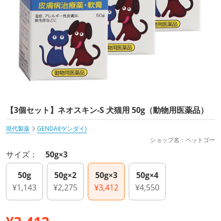
【3個セット】ネオスキン-S 犬猫用 50g（動物用医薬品）
現代製薬
GENDAI(ゲンダイ)
ショップ名：ペットゴー
サイズ：
50g×3
50g
50g×2
50g×3
50g×4
¥1,143
¥2,275
¥3,412
¥4,550