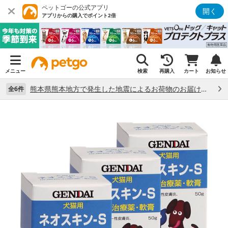
ペットゴーの公式アプリ
開く
アプリからの購入でポイント2倍
メニュー
検索
再購入
カート
お知らせ
熊本県熊本地方で発生した地震によるお荷物のお届け状況について （7/28）
全6件