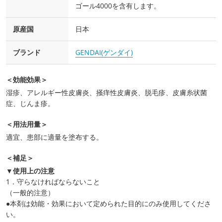
ゴール4000を含有します。
原産国
日本
ブランド
GENDAI(ゲンダイ)
＜効能効果＞
湿疹、アレルギー性皮膚炎、掻痒性皮膚炎、脱毛疹、皮膚糸状菌
症、じんま疹。
＜用法用量＞
適宜、患部に適量を塗布する。
＜補足＞
▼使用上の注意
1．守らなければならないこと
（一般的注意）
●本剤は効能・効果において定められた目的にのみ使用してくださ
い。