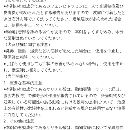
●本剤の有効成分であるジフェンヒドラミンに、人で光過敏症及び
皮膚炎が認められたとする報告がありますので、皮膚に付着したと
きは石けん等でよく洗ってください。過敏症状があらわれた場合
は、使用を中止してください。
●動物は患部を舐める習性があるので、本剤をよくすり込み、余分
な薬剤はぬぐいとってください。
（犬及び猫に関する注意）
●発赤、腫脹、湿潤などの症状が悪化した場合は、使用を中止し、
獣医師に相談してください。
●しばらく使用しても症状の改善がみられない場合は、使用を中止
し、獣医師に相談してください。
（専門的事項）
1．重要な基本的注意
●本剤の有効成分であるサリチル酸は、動物実験（ラット：経口、
腹腔内投与）で催奇形性作用が報告されているので、妊娠動物及び
妊娠している可能性のある動物における投与の是非について、治療
上の有益性が危険性を上まわると判断する場合に使用するなど慎重
に判断してください。
2．その他の注意
●本剤の有効成分であるサリチル酸は、動物実験において変異原性