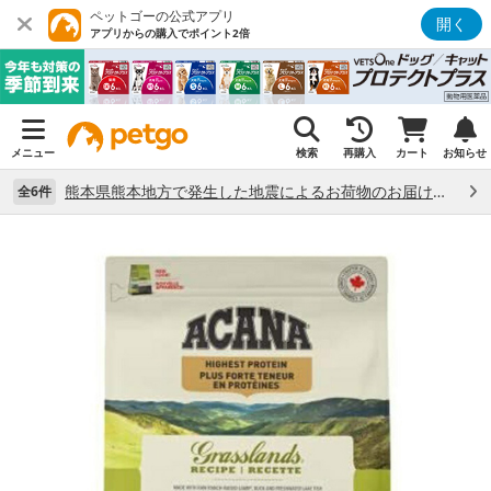
ペットゴーの公式アプリ
開く
アプリからの購入でポイント2倍
メニュー
検索
再購入
カート
お知らせ
熊本県熊本地方で発生した地震によるお荷物のお届け状況について （7/28）
全6件