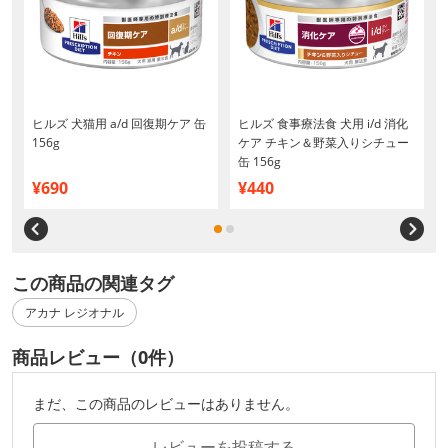
W
ヒルズ 犬猫用 a/d 回復期ケア 缶
ヒルズ 食事療法食 犬用 i/d 消化
156g
ケア チキン＆野菜入りシチュー
缶 156g
¥690
¥440
この商品の関連タグ
アカナ レジオナル
商品レビュー（0件）
まだ、この商品のレビューはありません。
レビューを投稿する