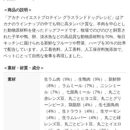
＜商品の説明＞
「アカナ ハイエストプロテイン グラスランドドッグレシピ」はア
カナのラインナップの中でも特に高タンパク質な、羊肉を中心とし
た動物原材料を使ったドッグフードです。牧場でのびのびと飼育さ
れた子羊や鴨、卵、淡水魚などの高品質な動物原材料を70%、毎日
キッチンに届けられる新鮮なフルーツや野菜、ハーブを30％の比率
で配合しています。人工着色料、人工香料、人工保存料無添加で、
ペットにとって自然な食事を再現しました。
＜素材・材質・成分＞
素材
生ラム肉（9%）、生鴨肉（9%）、新鮮卵
（8%）、ラムミール（7%）、ニシンミー
ル（7%）、七面鳥ミール（7%）、丸ごと
赤レンズ豆、丸ごとヒヨコ豆、丸ごとグリ
ーンピース、鶏脂肪（4%）、生七面鳥肉
（4%）、生トラウト（4%）、生サーモン
（4%）、生ラムレバー（4%）、丸ごと緑
レンズ豆、丸ごとピント豆、丸ごとイエロ