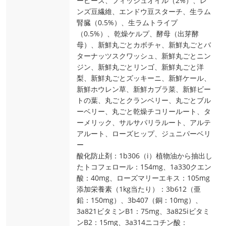
ーピース、フィッシュオイル（2%）、レ
ンズ豆繊維、エンドウ豆スターチ、生ラム
腎臓（0.5%）、生ラムトライプ
（0.5%）、乾燥ケルプ、酵母（出芽酵
母）、新鮮丸ごとカボチャ、新鮮丸ごとバ
ターナッツスクワッシュ、新鮮丸ごとニン
ジン、新鮮丸ごとリンゴ、新鮮丸ごと洋
梨、新鮮丸ごとズッキーニ、新鮮ケール、
新鮮ホウレン草、新鮮カブラ菜、新鮮ビー
トの葉、丸ごとクランベリー、丸ごとブル
ーベリー、丸ごと乾燥チコリールート、タ
ーメリック、サルサパリラルート、アルテ
アルート、ローズヒップ、ジュニパーベリ
ー
酸化防止剤：1b306（i）植物油から抽出し
たトコフェロール：154mg、1a330クエン
酸：40mg、ローズマリーエキス：105mg
添加栄養素（1kg当たり）：3b612（亜
鉛：150mg）、3b407（銅：10mg）、
3a821ビタミンB1：75mg、3a825iビタミ
ンB2：15mg、3a314ニコチン酸：