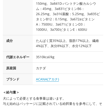
150mg、3a841D-パントテン酸カルシウ
ム：45mg、3a831ビタミンB6：
26.25mg、3a316葉酸：5.25mg、3a835ビ
タミンB12：0.15mg、3a672aビタミン
A：7500IU、3a671ビタミンD3：
1000IU、3a700ビタミンE：600IU
成分
たんぱく質35%以上、脂肪17%以上、繊維
4%以下、灰分8%以下、水分12%以下
代謝エネルギー
3510kcal/kg
原産国
カナダ
ブランド
ACANA(アカナ)
＜給与量＞
犬によって必要とする食事量は違います。
与え始めはパッケージに記載されている給餌量をを参考にして、そ