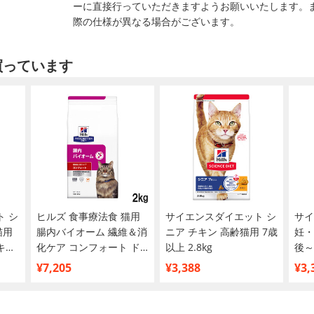
ーに直接行っていただきますようお願いいたします。
際の仕様が異なる場合がございます。
買っています
 シ
ヒルズ 食事療法食 猫用
サイエンスダイエット シ
サイ
猫用
腸内バイオーム 繊維＆消
ニア チキン 高齢猫用 7歳
妊・
キン
化ケア コンフォート ド
以上 2.8kg
後～
ライ 2kg
¥7,205
¥3,388
¥3,