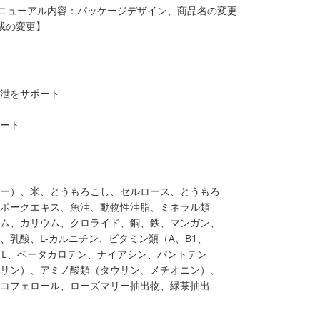
リニューアル内容：パッケージデザイン、商品名の変更
成の変更】
排泄をサポート
ポート
ー）、米、とうもろこし、セルロース、とうもろ
ポークエキス、魚油、動物性油脂、ミネラル類
ム、カリウム、クロライド、銅、鉄、マンガン、
、乳酸、L-カルニチン、ビタミン類（A、B1、
D3、E、ベータカロテン、ナイアシン、パントテン
リン）、アミノ酸類（タウリン、メチオニン）、
コフェロール、ローズマリー抽出物、緑茶抽出