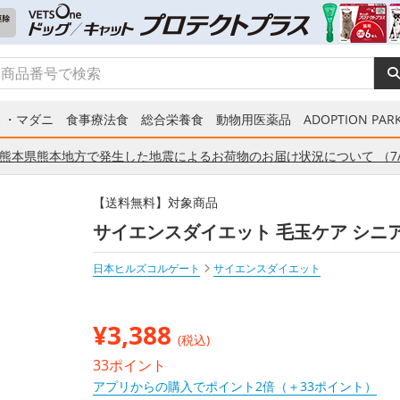
ミ・マダニ
食事療法食
総合栄養食
動物用医薬品
ADOPTION PARK
熊本県熊本地方で発生した地震によるお荷物のお届け状況について （7/
【送料無料】対象商品
サイエンスダイエット 毛玉ケア シニア 7
日本ヒルズコルゲート
サイエンスダイエット
¥
3,388
(税込)
33ポイント
アプリからの購入でポイント2倍（＋33ポイント）