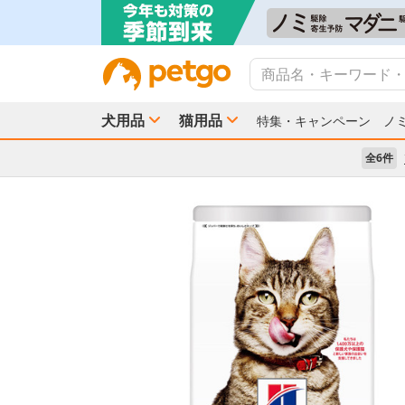
犬用品
猫用品
特集・キャンペーン
ノ
全6件