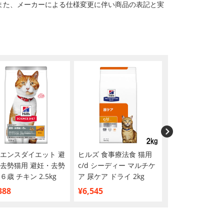
また、メーカーによる仕様変更に伴い商品の表記と実
エンスダイエット 避
ヒルズ 食事療法食 猫用
ヒルズ 食事療法
去勢猫用 避妊・去勢
c/d シーディー マルチケ
c/d シーディー
６歳 チキン 2.5kg
ア 尿ケア ドライ 2kg
ア 尿ケア フィ
り ドライ 2kg
388
¥6,545
¥6,545