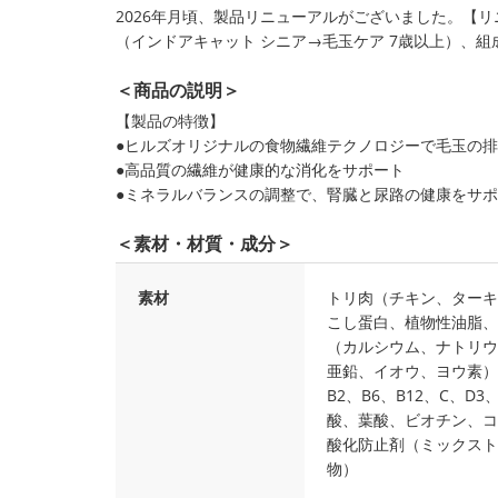
2026年月頃、製品リニューアルがございました。【
（インドアキャット シニア→毛玉ケア 7歳以上）、組
＜商品の説明＞
【製品の特徴】
●ヒルズオリジナルの食物繊維テクノロジーで毛玉の
●高品質の繊維が健康的な消化をサポート
●ミネラルバランスの調整で、腎臓と尿路の健康をサ
＜素材・材質・成分＞
素材
トリ肉（チキン、ターキ
こし蛋白、植物性油脂、
（カルシウム、ナトリウ
亜鉛、イオウ、ヨウ素）
B2、B6、B12、C、
酸、葉酸、ビオチン、コ
酸化防止剤（ミックスト
物）