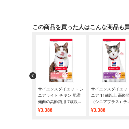
この商品を買った人はこんな商品も
カナン FBN ペ
サイエンスダイエット シ
サイエンスダイエット
・チンチラ・ヒマ
ニアライト チキン 肥満
ニア 11歳以上 高齢
成猫用 2kg
傾向の高齢猫用 7歳以上
（シニアプラス）チ
2.8kg
2.8kg
¥3,388
¥3,388