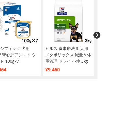
シフィック 犬用
ヒルズ 食事療法食 犬用
ベッツセレクショ
W 腎心肝アシスト ウ
メタボリックス 減量＆体
消化器ケア
ト 100g×7
重管理 ドライ 小粒 3kg
1.8kg(600g×3袋)
464
¥9,460
¥3,769