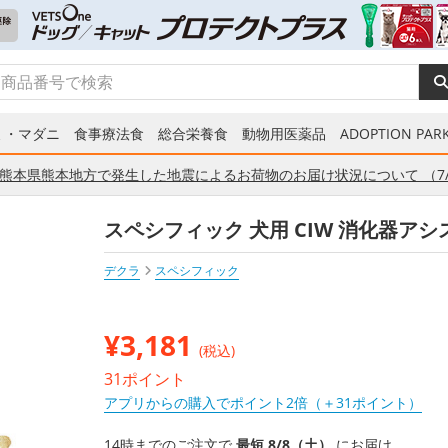
ミ・マダニ
食事療法食
総合栄養食
動物用医薬品
ADOPTION PARK
熊本県熊本地方で発生した地震によるお荷物のお届け状況について （7/
スペシフィック 犬用 CIW 消化器アシスト
デクラ
スペシフィック
¥
3,181
(税込)
31ポイント
アプリからの購入でポイント2倍（＋31ポイント）
14時までのご注文で
最短 8/8（土）
にお届け