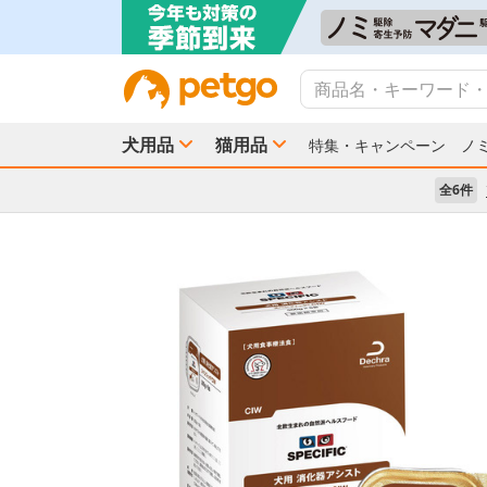
犬用品
猫用品
特集・キャンペーン
ノ
全6件