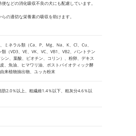
肪便などの消化吸収不良の犬にも配慮しています。
からの適切な栄養素の吸収を助けます。
ミネラル類（Ca、P、Mg、Na、K、Cl、Cu、
ン類（VD3、VE、VK、VC、VB1、VB2、パントテン
ナイアシン、葉酸、ビオチン、コリン）、粉卵、デキス
皮、魚油、ヒマワリ油、ポストバイオティック酵
由来植物抽出物、ユッカ粉末
肪2.0％以上、粗繊維1.4％以下、粗灰分4.6％以