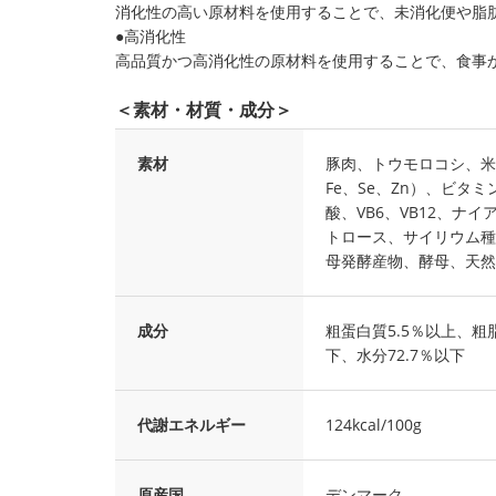
消化性の高い原材料を使用することで、未消化便や脂
●高消化性
高品質かつ高消化性の原材料を使用することで、食事
＜素材・材質・成分＞
素材
豚肉、トウモロコシ、米、
Fe、Se、Zn）、ビタミ
酸、VB6、VB12、
トロース、サイリウム種
母発酵産物、酵母、天然
成分
粗蛋白質5.5％以上、粗脂
下、水分72.7％以下
代謝エネルギー
124kcal/100g
原産国
デンマーク