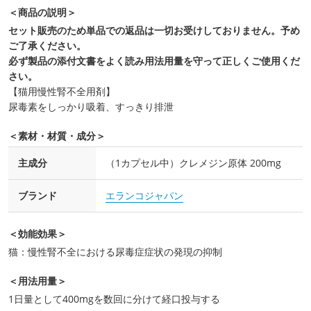
＜商品の説明＞
セット販売のため単品での返品は一切お受けしておりません。予め
ご了承ください。
必ず製品の添付文書をよく読み用法用量を守って正しくご使用くだ
さい。
【猫用慢性腎不全用剤】
尿毒素をしっかり吸着、すっきり排泄
＜素材・材質・成分＞
主成分
（1カプセル中）クレメジン原体 200mg
ブランド
エランコジャパン
＜効能効果＞
猫：慢性腎不全における尿毒症症状の発現の抑制
＜用法用量＞
1日量として400mgを数回に分けて経口投与する