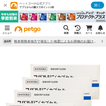
ペットゴーの公式アプリ
開く
アプリからの購入でポイント2倍
メニュー
検索
再購入
カート
お知らせ
熊本県熊本地方で発生した地震によるお荷物のお届け状況について （7/28）
全6件