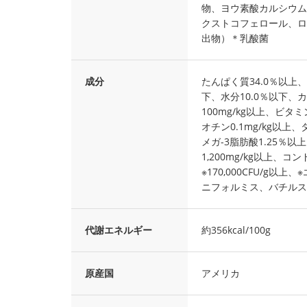
物、ヨウ素酸カルシウム
クストコフェロール、ロ
出物）＊乳酸菌
成分
たんぱく質34.0％以上、
下、水分10.0％以下、
100mg/kg以上、ビタミン
オチン0.1mg/kg以上
メガ-3脂肪酸1.25％以
1,200mg/kg以上、
※170,000CFU/g
ニフォルミス、バチルス
代謝エネルギー
約356kcal/100g
原産国
アメリカ