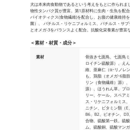
犬は本来肉食動物であるという考えをもとに作られま
物性タンパク質が豊富。第1原材料に生肉・生魚を配合
バイオティクス(食物繊維)を配合し、お腹の健康維持
菌）、 バチルス・リケニフォルミス、バチルス・サブ
とオメガ‐3をバランスよく配合。抗酸化栄養素が豊富
＜素材・材質・成分＞
素材
骨抜き七面鳥、七面鳥ミ
ロイチン硫酸源）、えん
維、亜麻仁（αｰリノレ
も、鶏脂（オメガｰ6脂
リン（食物繊維）源）、サ
源）、ほうれん草、ブロ
リー、ケール、スペアミ
ス・リケニフォルミス、
ニチン、ビタミン類（E
B6、B2、ビオチン、D
合物、硫酸第一鉄、硫酸
ム、硫酸銅、硫酸マンガ