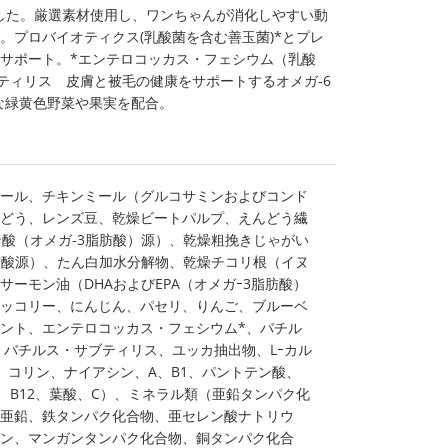
した。厳選素材使用し、ワンちゃんが消化しやすい動
。プロバイオティクス(乳酸菌を含む善玉菌)*とプレ
をサポート。*エンテロコッカス・フェシウム（乳酸
ティリス 皮膚と被毛の健康をサポートするオメガ‐6
な緑黄色野菜や果実を配合。
ール、チキンミール（グルコサミンおよびコンド
どう、レンズ豆、乾燥ビートパルプ、えんどう繊
ン酸（オメガ-3脂肪酸）源）、乾燥粗挽きじゃがい
肪酸源）、たん白加水分解物、乾燥チコリ根（イヌ
ーモン油（DHAおよびEPA（オメガｰ3脂肪酸）
ッコリー、にんじん、パセリ、りんご、ブルーベ
ント、エンテロコッカス・フェシウム*、バチル
 バチルス・サブティリス、ユッカ抽出物、Lｰカル
、コリン、ナイアシン、A、B1、パントテン酸、
3、B12、葉酸、C）、ミネラル類（亜鉛タンパク化
亜鉛、鉄タンパク化合物、亜セレン酸ナトリウ
ン、マンガンタンパク化合物、銅タンパク化合