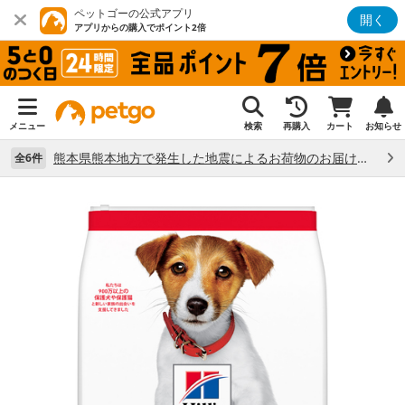
ペットゴーの公式アプリ
開く
アプリからの購入でポイント2倍
メニュー
検索
再購入
カート
お知らせ
熊本県熊本地方で発生した地震によるお荷物のお届け状況について （7/28）
全6件