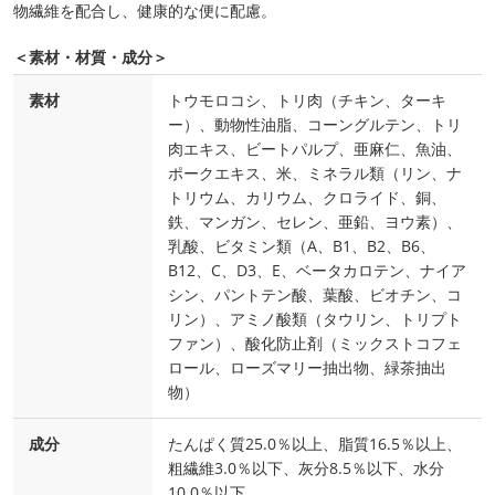
物繊維を配合し、健康的な便に配慮。
＜素材・材質・成分＞
素材
トウモロコシ、トリ肉（チキン、ターキ
ー）、動物性油脂、コーングルテン、トリ
肉エキス、ビートパルプ、亜麻仁、魚油、
ポークエキス、米、ミネラル類（リン、ナ
トリウム、カリウム、クロライド、銅、
鉄、マンガン、セレン、亜鉛、ヨウ素）、
乳酸、ビタミン類（A、B1、B2、B6、
B12、C、D3、E、ベータカロテン、ナイア
シン、パントテン酸、葉酸、ビオチン、コ
リン）、アミノ酸類（タウリン、トリプト
ファン）、酸化防止剤（ミックストコフェ
ロール、ローズマリー抽出物、緑茶抽出
物）
成分
たんぱく質25.0％以上、脂質16.5％以上、
粗繊維3.0％以下、灰分8.5％以下、水分
10.0％以下