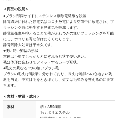
＜商品の説明＞
●ブラシ部両サイドにステンレス鋼除電繊維を設置
除電繊維に触れた静電気はコロナ放電により空気中に放電され、ブ
ラッシング時に発生する静電気を軽減します。
静電気発生を抑えることで毛がふわつきの無いブラッシングを可能
にし、ホコリも寄せ付けにくくなります。
静電気除去効果は半永久です。
●使い易い卵型の形状
本体は小型でしっかりとにぎれる形状で使い易い。
毛は体形に合わせてフィットするカーブ形状。
●毛丈の異なる3つの細いブラシ毛
ブラシの毛丈は3段階に分かれており、長丈は地肌への心地よい刺
激を与え、中丈は毛をときほぐし、短丈は毛並みを整えるのに役立
ちます。
＜素材・材質・成分＞
素材
柄：ABS樹脂
毛：ポリエステル