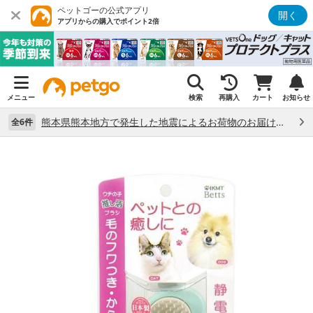
ペットゴーの公式アプリ
開く
アプリからの購入でポイント2倍
メニュー
検索
再購入
カート
お知らせ
熊本県熊本地方で発生した地震によるお荷物のお届け状況について （7/28）
全6件