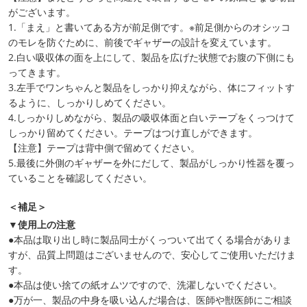
がございます。
1.「まえ」と書いてある方が前足側です。※前足側からのオシッコ
のモレを防ぐために、前後でギャザーの設計を変えています。
2.白い吸収体の面を上にして、製品を広げた状態でお腹の下側にも
ってきます。
3.左手でワンちゃんと製品をしっかり抑えながら、体にフィットす
るように、しっかりしめてください。
4.しっかりしめながら、製品の吸収体面と白いテープをくっつけて
しっかり留めてください。テープはつけ直しができます。
【注意】テープは背中側で留めてください。
5.最後に外側のギャザーを外にだして、製品がしっかり性器を覆っ
ていることを確認してください。
＜補足＞
▼使用上の注意
●本品は取り出し時に製品同士がくっついて出てくる場合がありま
すが、品質上問題はございませんので、安心してご使用いただけま
す。
●本品は使い捨ての紙オムツですので、洗濯しないでください。
●万が一、製品の中身を吸い込んだ場合は、医師や獣医師にご相談