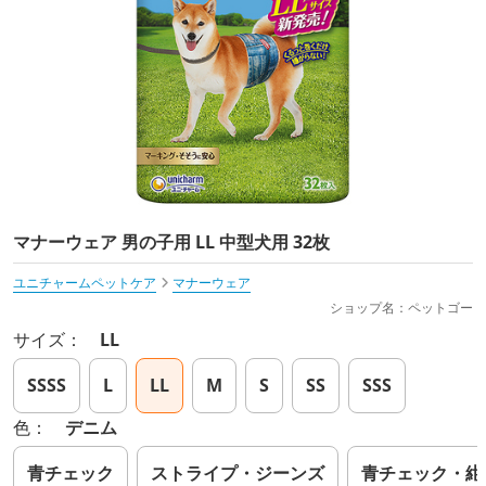
マナーウェア 男の子用 LL 中型犬用 32枚
ユニチャームペットケア
マナーウェア
ショップ名：ペットゴー
サイズ：
LL
SSSS
L
LL
M
S
SS
SSS
色：
デニム
青チェック
ストライプ・ジーンズ
青チェック・紺