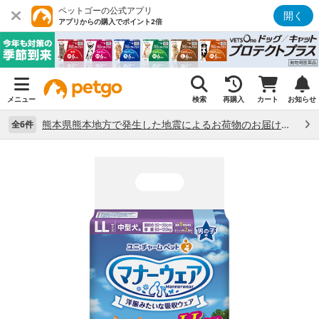
ペットゴーの公式アプリ
開く
アプリからの購入でポイント2倍
メニュー
検索
再購入
カート
お知らせ
熊本県熊本地方で発生した地震によるお荷物のお届け状況について （7/28）
全6件