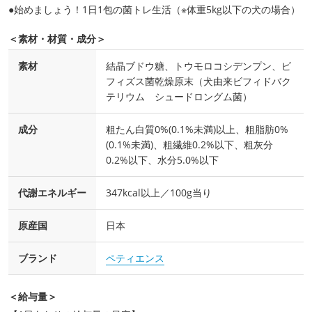
●始めましょう！1日1包の菌トレ生活（※体重5kg以下の犬の場合）
＜素材・材質・成分＞
素材
結晶ブドウ糖、トウモロコシデンプン、ビ
フィズス菌乾燥原末（犬由来ビフィドバク
テリウム シュードロングム菌）
成分
粗たん白質0%(0.1%未満)以上、粗脂肪0%
(0.1%未満)、粗繊維0.2%以下、粗灰分
0.2%以下、水分5.0%以下
代謝エネルギー
347kcal以上／100g当り
原産国
日本
ブランド
ペティエンス
＜給与量＞