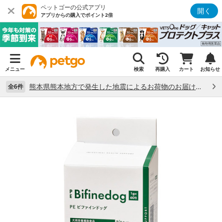
ペットゴーの公式アプリ
開く
アプリからの購入でポイント2倍
メニュー
検索
再購入
カート
お知らせ
熊本県熊本地方で発生した地震によるお荷物のお届け状況について （7/28）
全6件