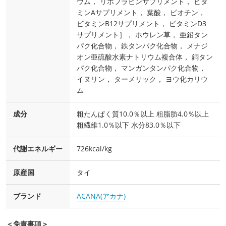
ウム， リボフラビンサプリメント， ビタ
ミンAサプリメント， 葉酸， ビオチン，
ビタミンB12サプリメント， ビタミンD3
サプリメント］， ホウレン草， 亜鉛タン
パク化合物， 鉄タンパク化合物， メナジ
オン亜硫酸水素ナトリウム複合体， 銅タン
パク化合物， マンガンタンパク化合物，
イヌリン， ターメリック， ヨウ化カリウ
ム
成分
粗たんぱく質10.0％以上 粗脂肪4.0％以上
粗繊維1.0％以下 水分83.0％以下
代謝エネルギー
726kcal/kg
原産国
タイ
ブランド
ACANA(アカナ)
＜免責事項＞