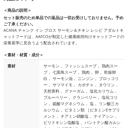
＜商品の説明＞
セット販売のため単品での返品は一切お受けしておりません。予め
ご了承ください。
ACANA チャンク イン ブロス サーモン＆チキン レシピ アダルトキ
ャットフードは、AAFCOが制定した健康維持向けキャットフードの
栄養基準に見合うよう配合されています。
＜素材・材質・成分＞
素材
サーモン， フィッシュスープ， 鶏肉スー
プ， 七面鳥スープ， 鶏肉， 卵， 乾燥卵
白， サーモン油， ニンジン， ブロッコリ
ー， サツマイモ， カボチャ， タウリン，
天然香料， グァーガム， 塩化カリウム，
ブルーベリー， クランベリー， 塩化コリ
ン， 硫酸マグネシウム， 塩， リン酸三カ
ルシウム， ビタミン類 ［ビタミンEサプリ
メント， チアミン硝酸塩， ナイアシン，
ピリドキシン塩酸塩， パントテン酸カルシ