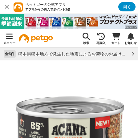
ペットゴーの公式アプリ
開く
アプリからの購入でポイント2倍
メニュー
検索
再購入
カート
お知らせ
熊本県熊本地方で発生した地震によるお荷物のお届け状況について （7/28）
全6件