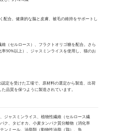
ス良く配合。健康的な脳と皮膚、被毛の維持をサポートし
繊維（セルロース）、フラクトオリゴ糖を配合。さら
率90%以上）、ジャスミンライスを使用し、猫のお
001の認定を受けた工場で、原材料の選定から製造、出荷
した品質を保つように製造されています。
、ジャスミンライス、植物性繊維（セルロース繊
パク、タピオカ、小麦タンパク質分離物（消化率
ルテンミール、油脂類（動物性油脂（鶏）、魚