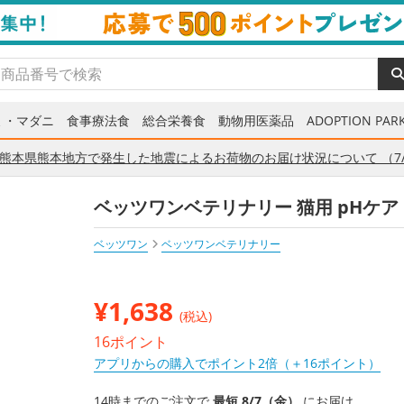
ミ・マダニ
食事療法食
総合栄養食
動物用医薬品
ADOPTION PARK
熊本県熊本地方で発生した地震によるお荷物のお届け状況について （7/
ベッツワンベテリナリー 猫用 pHケア 
ベッツワン
ベッツワンベテリナリー
¥
1,638
(税込)
16ポイント
アプリからの購入でポイント2倍（＋16ポイント）
14時までのご注文で
最短 8/7（金）
にお届け