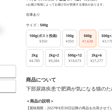
※お届け地域によってお届け日が前後する場合があります。
在庫あり
サイズ：
500g
100g(ポスト投函)
100g
500g
500g×
¥350
¥350
¥1,638
¥3,17
2kg
2kg×2
500g×12
2kg×6
¥4,785
¥9,284
¥18,673
¥27,277
商品について
）
下部尿路疾患で肥満が気になる猫のた
＜商品の説明＞
【賞味期限：2027年8月30日以降の商品を出荷させ