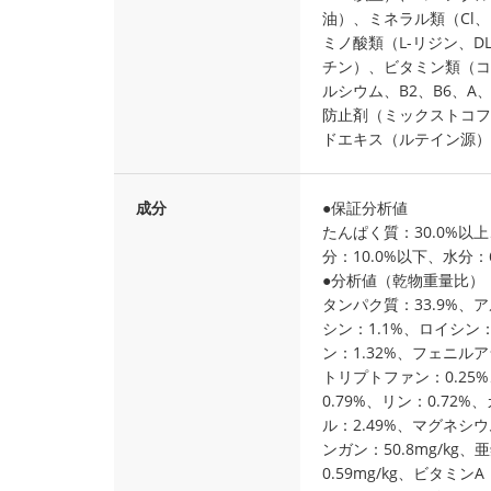
油）、ミネラル類（Cl、N
ミノ酸類（L-リジン、D
チン）、ビタミン類（コ
ルシウム、B2、B6、A
防止剤（ミックストコフ
ドエキス（ルテイン源）
成分
●保証分析値
たんぱく質：30.0%以
分：10.0%以下、水分：
●分析値（乾物重量比）
タンパク質：33.9%、ア
シン：1.1%、ロイシン：
ン：1.32%、フェニルア
トリプトファン：0.25%
0.79%、リン：0.72
ル：2.49%、マグネシウム
ンガン：50.8mg/kg、
0.59mg/kg、ビタミンA