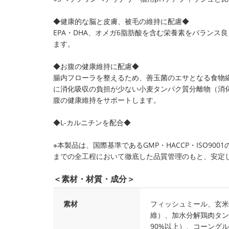
◆健康的な脳と皮膚、被毛の維持に配慮◆
EPA・DHA、オメガ6脂肪酸を含む栄養素をバラン
ます。
◆お腹の健康維持に配慮◆
腸内フローラを整えるため、善玉菌のエサとなる食物
に消化吸収の負担が少ない小麦タンパク質分離物（消化
腹の健康維持をサポートします。
◆L-カルニチンを配合◆
※本製品は、国際基準であるGMP・HACCP・ISO9
までの全工程において徹底した品質管理のもと、安定
＜素材・材質・成分＞
素材
フィッシュミール、玄米
維）、加水分解鶏肉タン
90%以上）、コーング