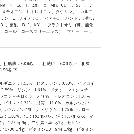
a、K、Ca、P、Zn、Fe、Mn、Cu、I、Se）、ア
L-メチオニン、L-トレオニン、タウリン、L-カルニ
リン、E、ナイアシン、ビオチン、パントテン酸カ
、B1、葉酸、B12、K3）、フラクトオリゴ糖、酸化
ェロール、ローズマリーエキス）、マリーゴール
上、粗脂肪：9.0%以上、粗繊維：9.0%以下、粗灰
6.5%以下
ルギニン：1.53%、ヒスチジン：0.59%、イソロイ
2.39%、リジン：1.61%、メチオニン＋シスチ
ラニン＋チロシン：2.16%、トレオニン：1.23%、
、バリン：1.31%、脂質：11.6%、カルシウム：
%、カリウム：1.21%、ナトリウム：1.25%、クロー
：0.09%、鉄：183mg/kg、銅：17.7mg/kg、マ
亜鉛：227mg/kg、ヨウ素：4mg/kg、セレン：
：40700IU/kg、ビタミンD3：944IU/kg、ビタミン