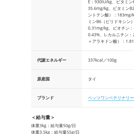
E：930IU/kg、ビタミ
35.6mg/kg、ビタミン
ントテン酸）：183mg/
ミンB6（ピリドキシン）：9
0.31mg/kg、ビオチン：
0.43%、L-カルニチン
＋アラキドン酸）：1.81
代謝エネルギー
337kcal／100g
原産国
タイ
ブランド
ベッツワンベテリナリー
＜給与量＞
体重3kg：給与量50g/日
体重3.5kg：給与量55g/日