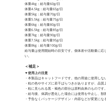
体重4kg：給与量60g/日
体重4.5kg：給与量65g/日
体重5kg：給与量70g/日
体重5.5kg：給与量75g/日
体重6kg：給与量80g/日
体重6.5kg：給与量85g/日
体重7kg：給与量90g/日
体重7.5kg：給与量95g/日
体重8kg：給与量100g/日
給与量は使用開始時の目安です。個体差や活動量に応じ
い。
＜補足＞
▼使用上の注意
・本製品はキャットフードです。他の用途に使用しな
・粒の色やサイズに若干ばらつきがありますが、品質
・粒に見られる黒・褐色の部分は原料由来のものです
・給与後、体調が悪化した場合には使用を中止し、獣
・予告なくパッケージデザイン・内容などが変更にな