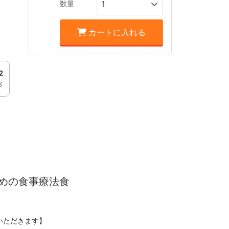
数量
カートに入れる
2
8
めの食事療法食
ていただきます】