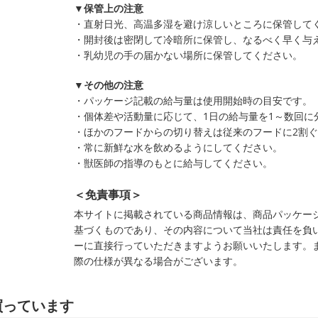
▼保管上の注意
・直射日光、高温多湿を避け涼しいところに保管して
・開封後は密閉して冷暗所に保管し、なるべく早く与
・乳幼児の手の届かない場所に保管してください。
▼その他の注意
・パッケージ記載の給与量は使用開始時の目安です。
・個体差や活動量に応じて、1日の給与量を1～数回に
・ほかのフードからの切り替えは従来のフードに2割
・常に新鮮な水を飲めるようにしてください。
・獣医師の指導のもとに給与してください。
＜免責事項＞
本サイトに掲載されている商品情報は、商品パッケー
基づくものであり、その内容について当社は責任を負
ーに直接行っていただきますようお願いいたします。
際の仕様が異なる場合がございます。
買っています