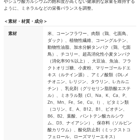
やシュウ酸カルシウムの飽和度が高くない健康的な尿量を維持する
ように、ミネラルなどの栄養バランスを調整。
＜素材・材質・成分＞
素材
米、コーンフラワー、肉類（鶏、七面鳥、
ダック）、植物性繊維、コーングルテン、
動物性油脂、加水分解タンパク（鶏、七面
鳥）、チコリー、超高消化性小麦タンパク
（消化率90％以上）、大豆油、魚油、フラ
クトオリゴ糖、小麦粉、マリーゴールドエ
キス（ルテイン源）、アミノ酸類（DL‐メ
チオニン、L‐リジン、タウリン、L‐カルニ
チン）、乳化剤（グリセリン脂肪酸エステ
ル）、ミネラル類（Cl、Na、K、Ca、P、
Zn、Mn、Fe、Se、Cu、I）、ビタミン類
（コリン、E、A、B12、B1、ビオチン、
B6、B2、葉酸、パントテン酸カルシウ
ム、D3、ナイアシン）、保存料（ソルビン
酸カリウム）、酸化防止剤（ミックストコ
フェロール、ローズマリーエキス）