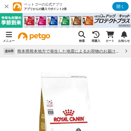
ペットゴーの公式アプリ
開く
アプリからの購入でポイント2倍
メニュー
検索
再購入
カート
お知らせ
熊本県熊本地方で発生した地震によるお荷物のお届け状況について （7/28）
全6件