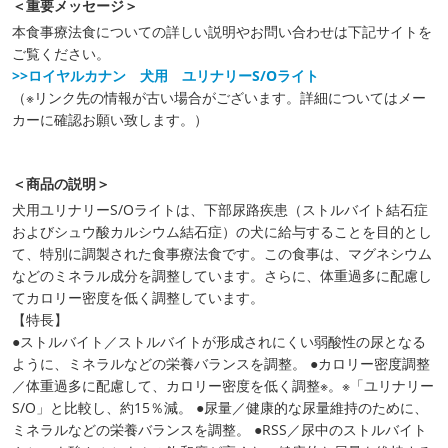
＜重要メッセージ＞
本食事療法食についての詳しい説明やお問い合わせは下記サイトを
ご覧ください。
>>ロイヤルカナン 犬用 ユリナリーS/Oライト
（※リンク先の情報が古い場合がございます。詳細についてはメー
カーに確認お願い致します。）
＜商品の説明＞
犬用ユリナリーS/Oライトは、下部尿路疾患（ストルバイト結石症
およびシュウ酸カルシウム結石症）の犬に給与することを目的とし
て、特別に調製された食事療法食です。この食事は、マグネシウム
などのミネラル成分を調整しています。さらに、体重過多に配慮し
てカロリー密度を低く調整しています。
【特長】
●ストルバイト／ストルバイトが形成されにくい弱酸性の尿となる
ように、ミネラルなどの栄養バランスを調整。 ●カロリー密度調整
／体重過多に配慮して、カロリー密度を低く調整※。※「ユリナリー
S/O」と比較し、約15％減。 ●尿量／健康的な尿量維持のために、
ミネラルなどの栄養バランスを調整。 ●RSS／尿中のストルバイト