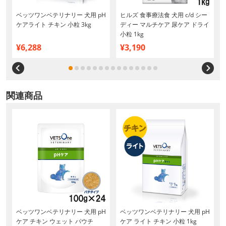
ベッツワンベテリナリー 犬用 pH
ヒルズ 食事療法食 犬用 c/d シー
枚
ケアライト チキン 小粒 3kg
ディー マルチケア 尿ケア ドライ
小粒 1kg
¥6,288
¥3,190
関連商品
ベッツワンベテリナリー 犬用 pH
ベッツワンベテリナリー 犬用 pH
ケア チキン ウェット パウチ
ケア ライト チキン 小粒 1kg