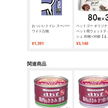
おっいいトイレ スーパー
ペットゴー オリジナ
ワイド22枚
ペット用ウェットテ
シュ 80枚×30個【
買い】
¥1,391
¥3,140
関連商品