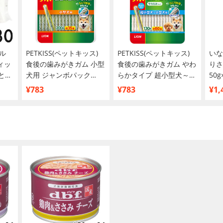
ル
PETKISS(ペットキッス)
PETKISS(ペットキッス)
いな
ィッ
食後の歯みがきガム 小型
食後の歯みがきガム やわ
りさ
まとめ
犬用 ジャンボパック
らかタイプ 超小型犬～小
50
200g【限定品】
型犬用 ジャンボパック
¥783
¥783
¥1,
130g【限定品】