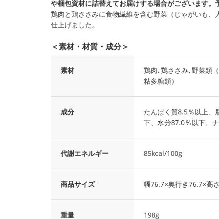
や梱包資材に詰替えてお届けする場合がございます。
鶏肉と鶏ささみに食物繊維を含む野菜（じゃがいも、
仕上げました。
＜素材・材質・成分＞
素材
鶏肉､鶏ささみ､野菜類
粘多糖類）
成分
たんぱく質8.5％以上、脂
下、水分87.0％以下、ナ
代謝エネルギー
85kcal/100g
商品サイズ
幅76.7×奥行き76.7×高
重量
198g