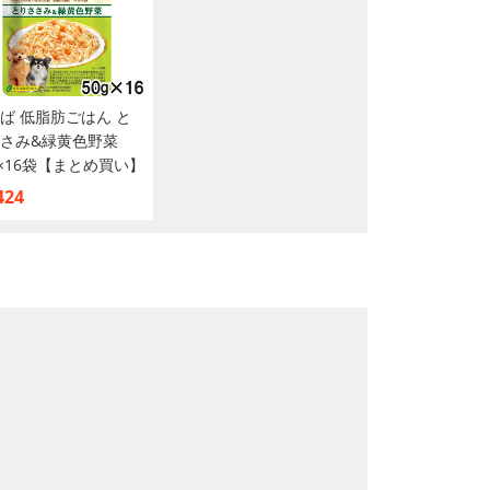
ば 低脂肪ごはん と
さみ&緑黄色野菜
g×16袋【まとめ買い】
424