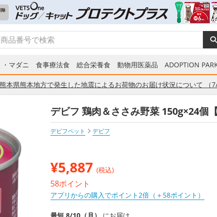
ミ・マダニ
食事療法食
総合栄養食
動物用医薬品
ADOPTION PARK
熊本県熊本地方で発生した地震によるお荷物のお届け状況について （7/
デビフ 鶏肉＆ささみ野菜 150g×24
デビフペット
デビフ
¥
5,887
(税込)
58ポイント
アプリからの購入でポイント2倍（＋58ポイント）
最短 8/10（月）
にお届け