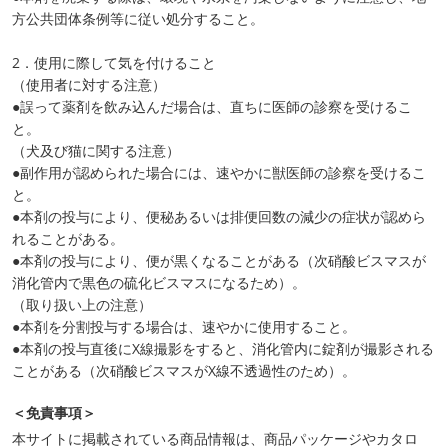
方公共団体条例等に従い処分すること。
2．使用に際して気を付けること
（使用者に対する注意）
●誤って薬剤を飲み込んだ場合は、直ちに医師の診察を受けるこ
と。
（犬及び猫に関する注意）
●副作用が認められた場合には、速やかに獣医師の診察を受けるこ
と。
●本剤の投与により、便秘あるいは排便回数の減少の症状が認めら
れることがある。
●本剤の投与により、便が黒くなることがある（次硝酸ビスマスが
消化管内で黒色の硫化ビスマスになるため）。
（取り扱い上の注意）
●本剤を分割投与する場合は、速やかに使用すること。
●本剤の投与直後にX線撮影をすると、消化管内に錠剤が撮影される
ことがある（次硝酸ビスマスがX線不透過性のため）。
＜免責事項＞
本サイトに掲載されている商品情報は、商品パッケージやカタロ