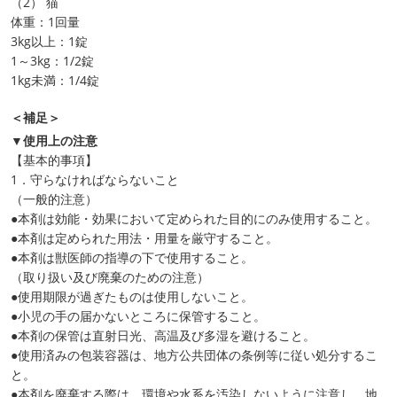
（2） 猫
体重：1回量
3kg以上：1錠
1～3kg：1/2錠
1kg未満：1/4錠
＜補足＞
▼使用上の注意
【基本的事項】
1．守らなければならないこと
（一般的注意）
●本剤は効能・効果において定められた目的にのみ使用すること。
●本剤は定められた用法・用量を厳守すること。
●本剤は獣医師の指導の下で使用すること。
（取り扱い及び廃棄のための注意）
●使用期限が過ぎたものは使用しないこと。
●小児の手の届かないところに保管すること。
●本剤の保管は直射日光、高温及び多湿を避けること。
●使用済みの包装容器は、地方公共団体の条例等に従い処分するこ
と。
●本剤を廃棄する際は、環境や水系を汚染しないように注意し、地