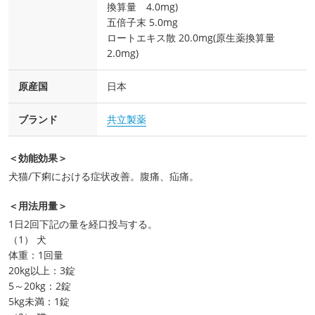
換算量 4.0mg)
五倍子末 5.0mg
ロートエキス散 20.0mg(原生薬換算量
2.0mg)
原産国
日本
ブランド
共立製薬
＜効能効果＞
犬猫/下痢における症状改善。腹痛、疝痛。
＜用法用量＞
1日2回下記の量を経口投与する。
（1） 犬
体重：1回量
20kg以上：3錠
5～20kg：2錠
5kg未満：1錠