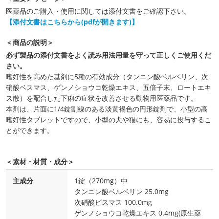
医薬品のご購入・使用に関しては添付文書をご確認下さい。
【添付文書はこちらから(pdfが開きます)】
＜商品の説明＞
必ず製品の添付文書をよく読み用法用量を守って正しくご使用くだ
さい。
嗜好性を高めた基剤に5種の有効成分（タンニン酸ベルベリン、次
硝酸ベスマス、ゲンノショウコ乾燥エキス、五倍子末、ロートエキ
ス散）を配合した下痢の症状を改善させる動物用医薬品です。
本剤は、片面に1/4錠割線のある淡黄褐色の円形錠剤で、小型の高
嗜好性タブレットですので、小型の犬や猫にも、容易に投与するこ
とができます。
＜素材・材質・成分＞
主成分
1錠（270mg）中
タンニン酸ベルベリン 25.0mg
次硝酸ビスマス 100.0mg
ゲンノショウコ乾燥エキス 0.4mg(原生薬