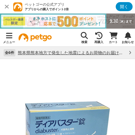
ペットゴーの公式アプリ
開く
アプリからの購入でポイント2倍
メニュー
検索
再購入
カート
お知らせ
熊本県熊本地方で発生した地震によるお荷物のお届け状況について （7/28）
全6件