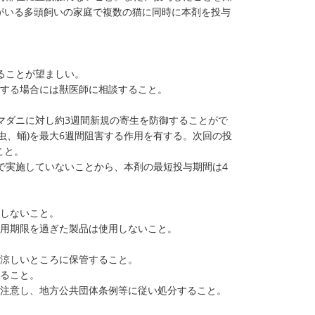
がいる多頭飼いの家庭で複数の猫に同時に本剤を投与
。
ることが望ましい。
用する場合には獣医師に相談すること。
、マダニに対し約3週間新規の寄生を防御することがで
虫、蛹)を最大6週間阻害する作用を有する。次回の投
こと。
で実施していないことから、本剤の最短投与期間は4
用しないこと。
使用期限を過ぎた製品は使用しないこと。
い涼しいところに保管すること。
すること。
に注意し、地方公共団体条例等に従い処分すること。