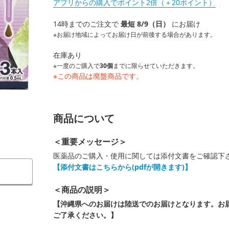
アプリからの購入でポイント2倍（＋20ポイント）
14時までのご注文で
最短 8/9（日）
にお届け
※お届け地域によってお届け日が前後する場合があります。
在庫あり
※一度のご購入で
30個
までに限らせていただきます。
※この商品は廃盤商品です。
商品について
＜重要メッセージ＞
医薬品のご購入・使用に関しては添付文書をご確認下
【添付文書はこちらから(pdfが開きます)】
＜商品の説明＞
【沖縄県へのお届けは陸送でのお届けとなります。お
ご了承ください。】