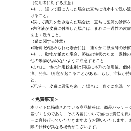
（使用者に対する注意）
●もし、誤って眼に入った場合は直ちに流水中で洗い
けること。
●誤って薬剤を飲み込んだ場合は、直ちに医師の診察
●内容液が皮膚に付着した場合は、まれに一過性の皮
をよく洗うこと。
（猫に関する注意）
●副作用が認められた場合には、速やかに獣医師の診
●もし、動物が舐めた場合、溶媒の性状のため一過性
他の動物が舐めないように注意すること。
●まれに、他の外用殺虫剤と同様に本剤の使用後、個体
痒、発赤、脱毛)が起こることがある。もし、症状が
と。
●万が一、皮膚に異常を来した場合は、直ぐに水洗し
＜免責事項＞
本サイトに掲載されている商品情報は、商品パッケー
基づくものであり、その内容について当社は責任を負
ーに直接行っていただきますようお願いいたします。
際の仕様が異なる場合がございます。