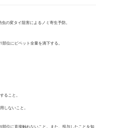
幼虫の変タイ阻害によるノミ寄生予防。
1部位にピペット全量を滴下する。
用すること。
使用しないこと。
与部位に直接触れないこと。また、投与したことを知