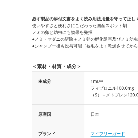
必ず製品の添付文書をよく読み用法用量を守って正し
使いやすさと便利さにこだわった国産スポット剤
ノミの卵と幼虫にも効果を発揮
●ノミ・マダニの駆除＋ノミ卵の孵化阻害及びノミ幼
●シャンプー後も投与可能（被毛をよく乾燥させてか
＜素材・材質・成分＞
主成分
1mL中
フィプロニル100.0mg
（S）－メトプレン120.
原産国
日本
ブランド
マイフリーガード