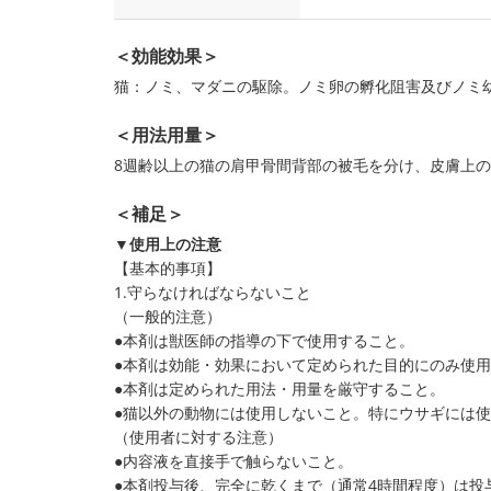
＜効能効果＞
猫：ノミ、マダニの駆除。ノミ卵の孵化阻害及びノミ
＜用法用量＞
8週齢以上の猫の肩甲骨間背部の被毛を分け、皮膚上の
＜補足＞
▼使用上の注意
【基本的事項】
1.守らなければならないこと
（一般的注意）
●本剤は獣医師の指導の下で使用すること。
●本剤は効能・効果において定められた目的にのみ使
●本剤は定められた用法・用量を厳守すること。
●猫以外の動物には使用しないこと。特にウサギには
（使用者に対する注意）
●内容液を直接手で触らないこと。
●本剤投与後、完全に乾くまで（通常4時間程度）は投