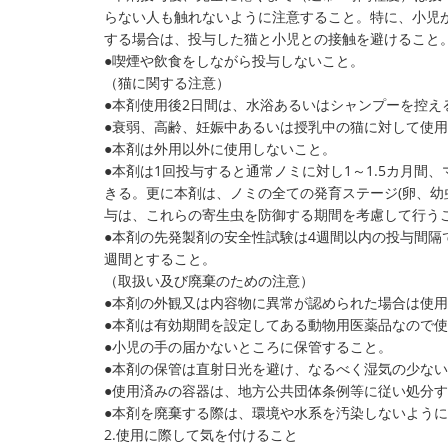
らない人も触れないように注意すること。特に、小児
する場合は、投与した猫と小児との接触を避けること
●喫煙や飲食をしながら投与しないこと。
（猫に関する注意）
●本剤使用後2日間は、水浴あるいはシャンプーを控え
●衰弱、高齢、妊娠中あるいは授乳中の猫に対して使
●本剤は外用以外に使用しないこと。
●本剤は1回投与すると通常ノミに対し1～1.5カ月間
きる。更に本剤は、ノミの全ての発育ステージ(卵、幼
与は、これらの寄生虫を防御する期間を考慮して行う
●本剤の先発製剤の安全性試験は4週間以内の投与間隔
週間とすること。
（取扱い及び廃棄のための注意）
●本剤の外観又は内容物に異常が認められた場合は使
●本剤は有効期間を設定してある動物用医薬品なので
●小児の手の届かないところに保管すること。
●本剤の保管は直射日光を避け、なるべく湿気の少な
●使用済みの容器は、地方公共団体条例等に従い処分
●本剤を廃棄する際は、環境や水系を汚染しないよう
2.使用に際して気を付けること