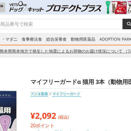
ミ・マダニ
食事療法食
総合栄養食
動物用医薬品
ADOPTION PARK
熊本県熊本地方で発生した地震によるお荷物のお届け状況について （7/
マイフリーガードα 猫用 3本（動物
フジタ製薬
マイフリーガード
¥
2,092
(税込)
20ポイント