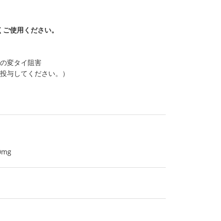
くご使用ください。
虫の変タイ阻害
ら投与してください。）
0mg